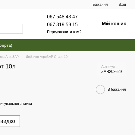
Бажання
Вхід
067 548 43 47
Мій кошик
067 319 59 15
Передзвонити вам?
ферта)
ива АгроЗАР
Добриво АгроЗАР Старт 10л
т 10л
Артикул
ZAR202629
В бажання
ичувальної знижки
швидко