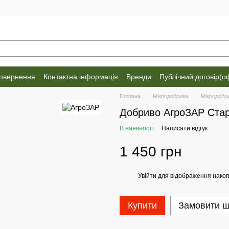
повернення
Контактна інформація
Бренди
Публічний договір(о
Головна
Мікродобрива
Мікродобр
Добриво АгроЗАР Стар
В наявності
Написати відгук
1 450 грн
Увійти
для відображення накоп
%
Купити
Замовити 