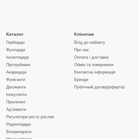
Каталог
Клієнтам
Гербіциди
Вхід до кабінету
Фунгіциди
Про нас
Інсектициди
Оплата і доставка
Протруйники
Обмін та повернення
Акарициди
Контактна інформація
Фуміганти
Бренди
Десиканти
Публічний договір(оферта)
Інокулянти
Прилипачі
Ад’юванти
Регулятори росту рослин
Родентициди
Біопрепарати