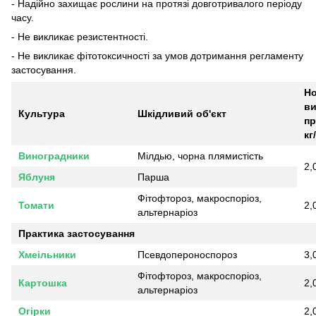
- Надійно захищає рослини на протязі довготривалого періоду
часу.
- Не викликає резистентності.
- Не викликає фітотоксичності за умов дотримання регламенту
застосування.
Н
ви
Культура
Шкідливий об'єкт
пр
кг
Виноградники
Мілдью, чорна плямистість
2,
Яблуня
Парша
Фітофтороз, макроспоріоз,
Томати
2,
альтернаріоз
Практика застосування
Хмеільники
Псевдопероноспороз
3,
Фітофтороз, макроспоріоз,
Картошка
2,
альтернаріоз
Огірки
2,