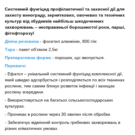
Системний фунгіцид профілактичної та захисної дії для
захисту винограду, зерняткових, овочевих та технічних
культур від збудників найбільш шкодочинних
захворювань – несправжньої борошнистої роси, парші,
фітофторозу!
Діюча речовина
- фосетил алюмінію, 800 г/кг.
Тара
- пакет об’ємом 2,5кг.
Препаративна форма
- порошок, що змочується.
Переваги:
- Ефатол – унікальний системний фунгіцид комплексної дії,
який швидко адсорбується і розподіляється по всіх тканинах
рослини, тим самим блокує розвиток інфекції і захищає
рослину зсередини.
- Використовується на багатьох сільськогосподарських
культурах.
- Проникає в рослини через 30 хвилин після обробки.
- Забезпечує відмінний контроль грибкових захворювань в
різних кліматичних умовах.