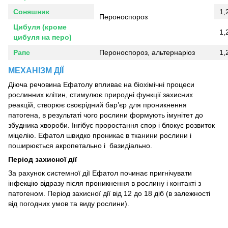
Соняшник
1,
Пероноспороз
Цибуля (кроме
1,
цибуля на перо)
Рапс
Пероноспороз, альтернаріоз
1,
МЕХАНІЗМ ДІЇ
Діюча речовина Ефатолу впливає на біохімічні процеси
рослинних клітин, стимулює природні функції захисних
реакцій, створює своєрідний бар’єр для проникнення
патогена, в результаті чого рослини формують імунітет до
збудника хвороби. Інгібує проростання спор і блокує розвиток
міцелію. Ефатол швидко проникає в тканини рослини і
поширюється акропетально і базидіально.
Період захисної дії
За рахунок системної дії Ефатол починає пригнічувати
інфекцію відразу після проникнення в рослину і контакті з
патогеном. Період захисної дії від 12 до 18 діб (в залежності
від погодних умов та виду рослини).