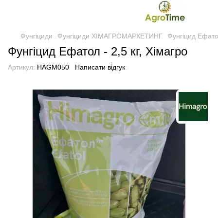
Фунгіциди
Фунгіциди ХІМАГРОМАРКЕТИНГ
Фунгіцид Ефатол
Фунгіцид Ефатол - 2,5 кг, Хімагро
Артикул:
HAGM050
Написати відгук