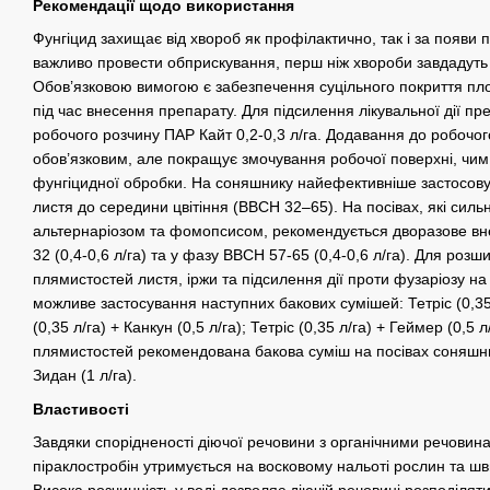
Рекомендації щодо використання
Фунгіцид захищає від хвороб як профілактично, так і за появи
важливо провести обприскування, перш ніж хвороби завдадуть
Обов’язковою вимогою є забезпечення суцільного покриття пл
під час внесення препарату. Для підсилення лікувальної дії 
робочого розчину ПАР Кайт 0,2-0,3 л/га. Додавання до робочог
обов’язковим, але покращує змочування робочої поверхні, чим
фунгіцидної обробки. На соняшнику найефективніше застосовув
листя до середини цвітіння (BBCH 32–65). На посівах, які сил
альтернаріозом та фомопсисом, рекомендується дворазове вн
32 (0,4-0,6 л/га) та у фазу ВВСН 57-65 (0,4-0,6 л/га). Для розш
плямистостей листя, іржи та підсилення дії проти фузаріозу н
можливе застосування наступних бакових сумішей: Тетріс (0,35 л
(0,35 л/га) + Канкун (0,5 л/га); Тетріс (0,35 л/га) + Геймер (0,5 
плямистостей рекомендована бакова суміш на посівах соняшника
Зидан (1 л/га).
Властивості
Завдяки спорідненості діючої речовини з органічними речовина
піраклостробін утримується на восковому нальоті рослин та шв