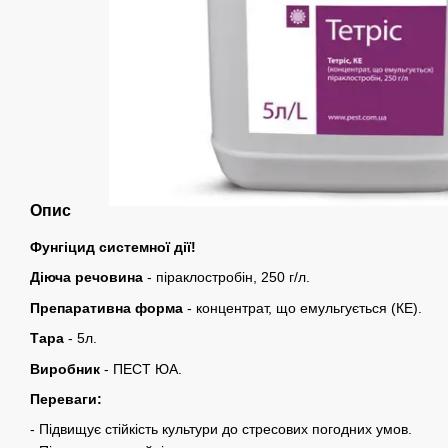
Опис
Фунгіцид системної дії!
Діюча речовина
-
піраклостробін, 250 г/л.
Препаративна форма
-
концентрат, що емульгується (КЕ).
Тара
- 5л.
Виробник
- ПЕСТ ЮА.
Переваги:
- Підвищує стійкість культури до стресових погодних умов.