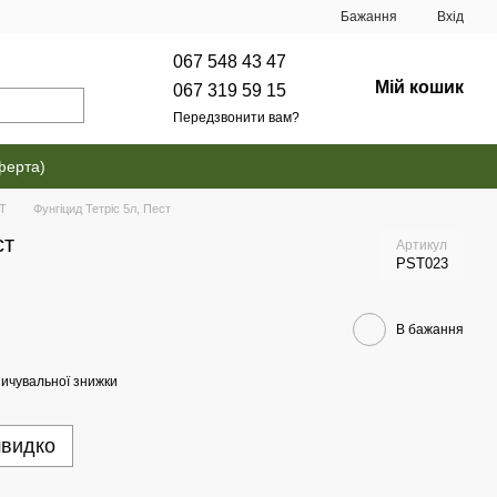
Бажання
Вхід
067 548 43 47
Мій кошик
067 319 59 15
Передзвонити вам?
ферта)
ST
Фунгіцид Тетріс 5л, Пест
ст
Артикул
PST023
В бажання
ичувальної знижки
швидко