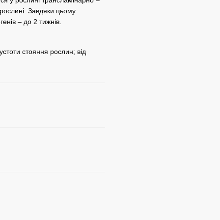
ися у рослині трансламінарно –
 рослині. Завдяки цьому
енів – до 2 тижнів.
густоти стояння рослин; від