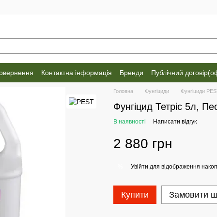
повернення
Контактна інформація
Бренди
Публічний договір(о
Головна
Фунгіциди
Фунгіциди PE
Фунгіцид Тетріс 5л, Пе
В наявності
Написати відгук
2 880 грн
Увійти
для відображення накоп
%
Купити
Замовити 