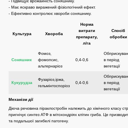
- Підвищує врожайність соняшнику.
- Має яскраво виражений фізіологічний ефект.
- Ефективно контролює хвороби соняшнику.
Норма
витрати
Спосіб
Культура
Хвороба
препарату,
обробки
л/га
Фомоз,
Обприскува
Соняшник
фомопсис,
0,4-0,6
в період
альтернаріоз
вегетації
Обприскува
Фузаріоз,іржа,
Кукурудза
0,4-0,6
в період
гельмінтоспоріоз
вегетації
Механізм дії
Діюча речовина піраклостробін належить до хімічного класу стр
пригнічує синтез АТФ в мітохондріях клітин гриба. Це призводит
та подальшої загибелі патогену.