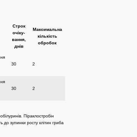
Строк
Максимальна
очіку-
кількість
вання,
обробок
днів
ння
30
2
ння
30
2
обілуринів. Піраклостробін
ь до зупинки росту клітин гриба