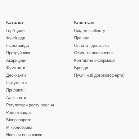
Каталог
Клієнтам
Гербіциди
Вхід до кабінету
Фунгіциди
Про нас
Інсектициди
Оплата і доставка
Протруйники
Обмін та повернення
Акарициди
Контактна інформація
Фуміганти
Бренди
Десиканти
Публічний договір(оферта)
Інокулянти
Прилипачі
Ад’юванти
Регулятори росту рослин
Родентициди
Біопрепарати
Мікродобрива
Насіння соняшника