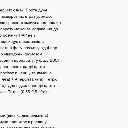
 перших ознак. Проте дуже
 незворотних втрат урожаю.
ощі і рясного змочування рослин
препарату можливе додавання до
о розчину ПАР не є
 підвищує ефективність
ати в фазу розвитку від 4 пар
ьно ушкоджені фомозом,
есення препарату: у фазу ВВСН
ирення спектра дії проти
а посівах пшениці та ячменю
/га) + Аперол (1 л/га); Тетріс
л/га). Для підсилення дії проти
: Тетріс (0,35-0,5 л/га) +
ми (висока ліпофільність),
идко проникає в рослину.