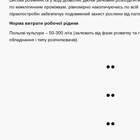
Висока розчинність у воді дозволяє діючій речовині розподілят
по міжклітинним проміжкам, рівномірно накопичуючись по всій
піраклостробін забезпечує подовжений захист рослини від патог
Норма витрати робочої рідини
Польові культури – 50-300 л/га (залежить від фази розвитку та 
обладнання і типу розпилювачів).