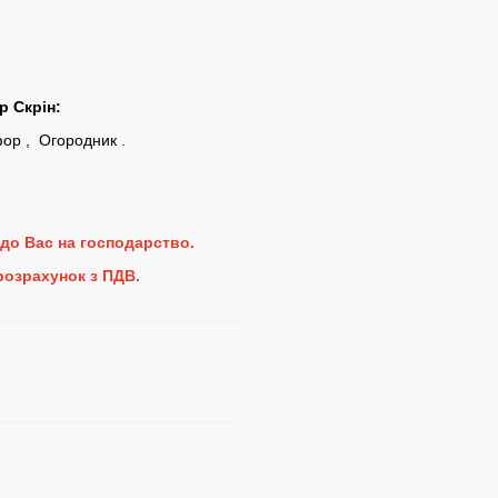
 Скрін:
фор
,
Огородник
.
до Вас на господарство.
 розрахунок з ПДВ.