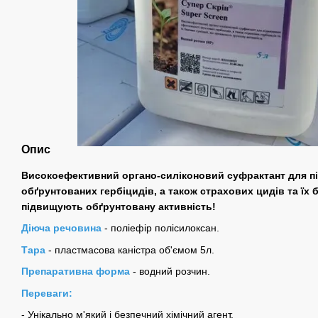
Опис
Високоефективний органо-силіконовий суфрактант для п
обґрунтованих гербіцидів, а також страхових цидів та їх
підвищують обґрунтовану активність!
Діюча речовина
- поліефір полісилоксан.
Тара
- пластмасова каністра об'ємом 5л.
Препаративна форма
- водний розчин.
Переваги:
- Унікально м'який і безпечний хімічний агент.