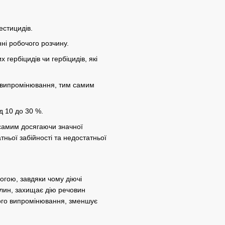
естицидів.
ні робочого розчину.
гербіцидів чи гербіцидів, які
о випромінювання, тим самим
д 10 до 30 %.
 самим досягаючи значної
ньої забійності та недостатньої
огою, завдяки чому діючі
лин, захищає дію речовин
вого випромінювання, зменшує