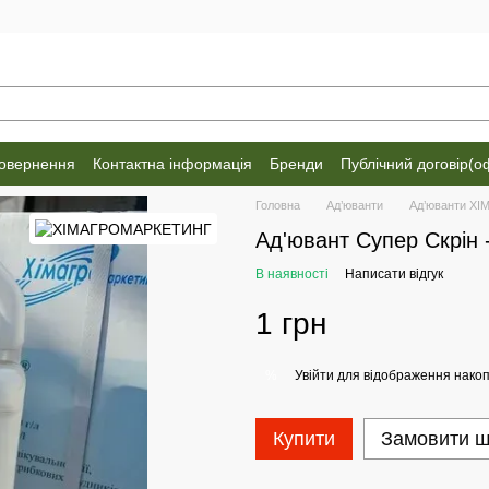
повернення
Контактна інформація
Бренди
Публічний договір(о
Головна
Ад’юванти
Ад’юванти Х
Ад'ювант Супер Скрін 
В наявності
Написати відгук
1 грн
Увійти
для відображення накоп
%
Купити
Замовити 