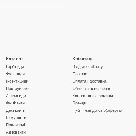
Каталог
Клієнтам
Гербіциди
Вхід до кабінету
Фунгіциди
Про нас
Інсектициди
Оплата і доставка
Протруйники
Обмін та повернення
Акарициди
Контактна інформація
Фуміганти
Бренди
Десиканти
Публічний договір(оферта)
Інокулянти
Прилипачі
Ад’юванти