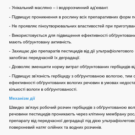
- Унікальний масляно – і водорозчинний ад'ювант.
- Підвищує проникнення в рослину всіх препаративних форм п
- Не проявляє піноутворювальних властивостей при приготуван
- Використовується для підвищення ефективності обґрунтованих 
мають обґрунтовану активність.
- Захищає дію препаратів пестицидів від дії ультрафіолетовог
запобігає передчасній їх деградації.
- Дозволяє зменшити норму витрат обґрунтованих гербіцидів ві
- Підвищує зв'язність гербіциду з обґрунтованою вологою, тим
ефективності обґрунтованих вологих речовин в умовах недостат
кількості вологи в обґрунтованості.
Механізм дії
Швидко зв'язує робочий розчин гербіцидів з обґрунтованою вол
речовини пестицидів проникають через клітинну мембрану рос
препарату від передчасної деградації під дією ультрафіолето
поверхневий натяг олійних та водних розчинів.