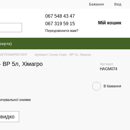
Бажання
Вхід
067 548 43 47
Мій кошик
067 319 59 15
Передзвонити вам?
ферта)
ІМАГРОМАРКЕТИНГ
Ад'ювант Супер Скрін - ВР 5л, Хімагро
- ВР 5л, Хімагро
Артикул
HAGM074
В бажання
ичувальної знижки
швидко