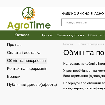
Перейти до основного контенту
НАДІЙНО ЯКІСНО ВЧАСНО
Каталог
Про нас
Оплата і доставка
Обмін та 
Про нас
Головна
Обмін та повернення
Обмін та п
Оплата і доставка
Обмін та повернення
На товари, придбані в інте
Контактна інформація
У разі необхідності ви мож
його отримання (відповідн
Бренди
Повернути або обміняти то
Публічний договір(оферта)
менеджером, зателефонував