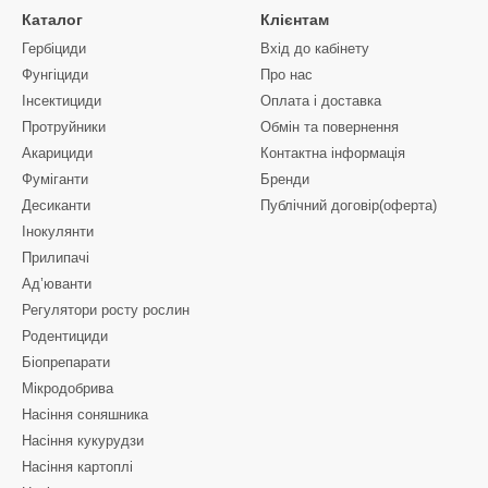
Каталог
Клієнтам
Гербіциди
Вхід до кабінету
Фунгіциди
Про нас
Інсектициди
Оплата і доставка
Протруйники
Обмін та повернення
Акарициди
Контактна інформація
Фуміганти
Бренди
Десиканти
Публічний договір(оферта)
Інокулянти
Прилипачі
Ад’юванти
Регулятори росту рослин
Родентициди
Біопрепарати
Мікродобрива
Насіння соняшника
Насіння кукурудзи
Насіння картоплі