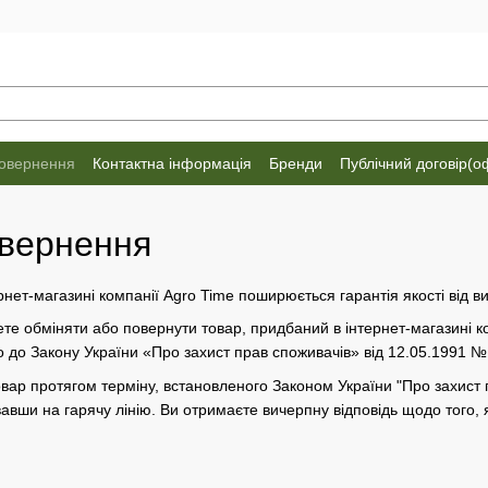
повернення
Контактна інформація
Бренди
Публічний договір(о
овернення
рнет-магазині компанії Agro Time поширюється гарантія якості від ви
ете обміняти або повернути товар, придбаний в інтернет-магазині к
о до Закону України «Про захист прав споживачів» від 12.05.1991 №
вар протягом терміну, встановленого Законом України "Про захист п
ши на гарячу лінію. Ви отримаєте вичерпну відповідь щодо того, 