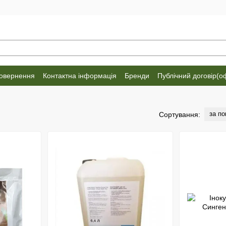
повернення
Контактна інформація
Бренди
Публічний договір(о
за п
Сортування: