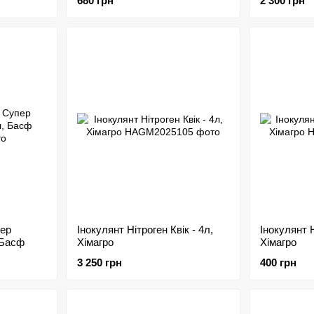
680 грн
2 300 грн
пер
Інокулянт Нітроген Квік - 4л,
Інокулянт Н
 Басф
Хімагро
Хімагро
3 250 грн
400 грн