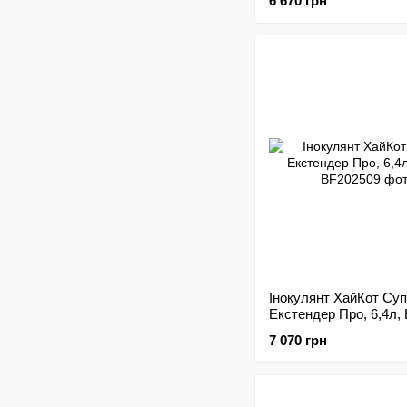
6 670 грн
Інокулянт ХайКот Су
Екстендер Про, 6,4л,
7 070 грн