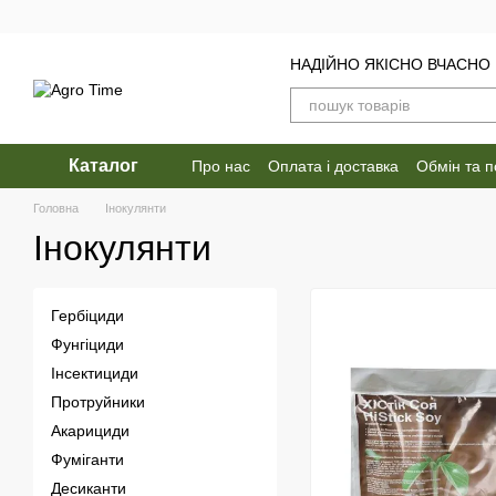
Перейти до основного контенту
НАДІЙНО ЯКІСНО ВЧАСНО
Каталог
Про нас
Оплата і доставка
Обмін та 
Головна
Інокулянти
Інокулянти
Гербіциди
Фунгіциди
Інсектициди
Протруйники
Акарициди
Фуміганти
Десиканти