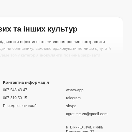
вих та інших культур
ь підвищити ефективність живлення рослин і покращити
дзи чи соняшнику, важливо враховувати не лише ціну, а й
 Саме тому категорія
інокулянти
повинна закривати і
ої
, препарати для бобових, кукурудзи та соняшнику, а
и інокулянти для сої
або підібрати інокулянт під кілька
Контактна інформація
виробничу схему господарства. Коли стоїть задача
067 548 43 47
whats-app
ід конкретну культуру і спосіб внесення.
067 319 59 15
telegram
skype
Передзвонити вам?
agrotime.vn@gmail.com
ої обробки насіння
м. Вінниця, вул. Якова
Гальчевського 37