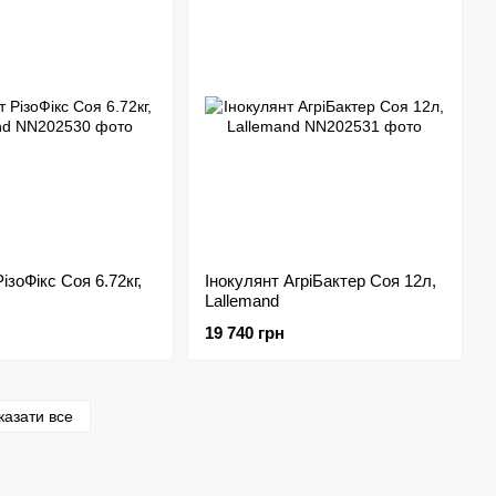
ізоФікс Соя 6.72кг,
Інокулянт АгріБактер Соя 12л,
Lallemand
19 740 грн
казати все