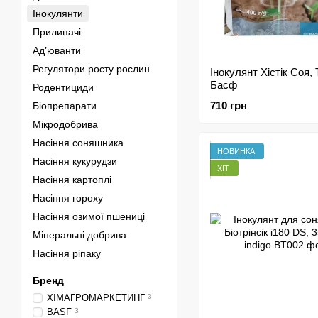
Інокулянти
Прилипачі
Ад’юванти
Регулятори росту рослин
Інокулянт Хістік Соя, Т
Басф
Родентициди
710 грн
Біопрепарати
Мікродобрива
Насіння соняшника
НОВИНКА
Насіння кукурудзи
ХІТ
Насіння картоплі
Насіння гороху
Насіння озимої пшениці
Мінеральні добрива
Насіння ріпаку
Бренд
ХІМАГРОМАРКЕТИНГ
3
BASF
3