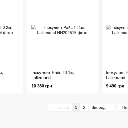
г,
Інокулянт Райс ПІ 1кг,
Інокулянт Р
Lallemand
Lallemand
10 380 грн
9 490 грн
Назад
1
2
Вперед
По