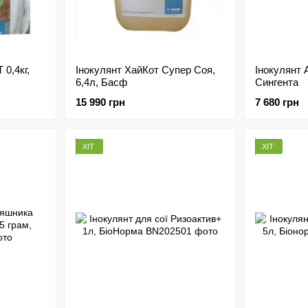
 0,4кг,
Інокулянт ХайКот Супер Соя,
Інокулянт 
6,4л, Басф
Сингента
15 990 грн
7 680 грн
ХІТ
ХІТ