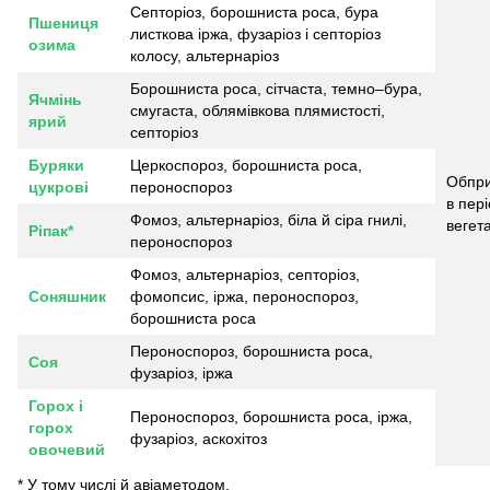
Септоріоз, борошниста роса, бура
Пшениця
листкова іржа, фузаріоз і септоріоз
озима
колосу, альтернаріоз
Борошниста роса, сітчаста, темно–бура,
Ячмінь
смугаста, облямівкова плямистості,
ярий
септоріоз
Буряки
Церкоспороз, борошниста роса,
Обпри
цукрові
пероноспороз
в пер
Фомоз, альтернаріоз, біла й сіра гнилі,
вегета
Ріпак*
пероноспороз
Фомоз, альтернаріоз, септоріоз,
Соняшник
фомопсис, іржа, пероноспороз,
борошниста роса
Пероноспороз, борошниста роса,
Соя
фузаріоз, іржа
Горох і
Пероноспороз, борошниста роса, іржа,
горох
фузаріоз, аскохітоз
овочевий
* У тому числі й авіаметодом.