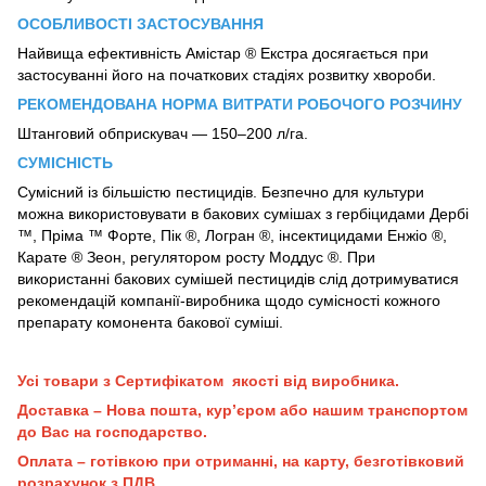
ОСОБЛИВОСТІ ЗАСТОСУВАННЯ
Найвища ефективність Амістар ® Екстра досягається при
застосуванні його на початкових стадіях розвитку хвороби.
РЕКОМЕНДОВАНА НОРМА ВИТРАТИ РОБОЧОГО РОЗЧИНУ
Штанговий обприскувач — 150–200 л/га.
СУМІСНІСТЬ
Сумісний із більшістю пестицидів. Безпечно для культури
можна використовувати в бакових сумішах з гербіцидами Дербі
™, Пріма ™ Форте, Пік ®, Логран ®, інсектицидами Енжіо ®,
Карате ® Зеон, регулятором росту Моддус ®. При
використанні бакових сумішей пестицидів слід дотримуватися
рекомендацій компанії-виробника щодо сумісності кожного
препарату комонента бакової суміші.
Усі товари з Сертифікатом якості від виробника.
Доставка – Нова пошта, кур’єром або нашим транспортом
до Вас на господарство.
Оплата – готівкою при отриманні, на карту, безготівковий
розрахунок з ПДВ.