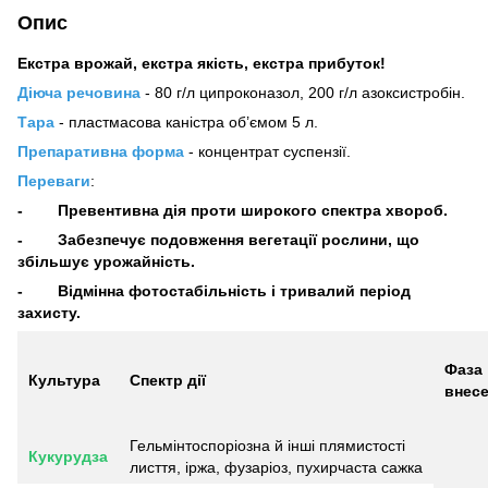
Опис
Екстра врожай, екстра якість, екстра прибуток!
Діюча речовина
- 80 г/л ципроконазол, 200 г/л азоксистробін.
Тара
- пластмасова каністра об’ємом 5 л.
Препаративна форма
- концентрат суспензії.
Переваги
:
- Превентивна дія проти широкого спектра хвороб.
- Забезпечує подовження вегетації рослини, що
збільшує урожайність.
- Відмінна фотостабільність і тривалий період
захисту.
Фаза
Культура
Спектр дії
внес
Гельмінтоспоріозна й інші плямистості
Кукурудза
лисття, іржа, фузаріоз, пухирчаста сажка