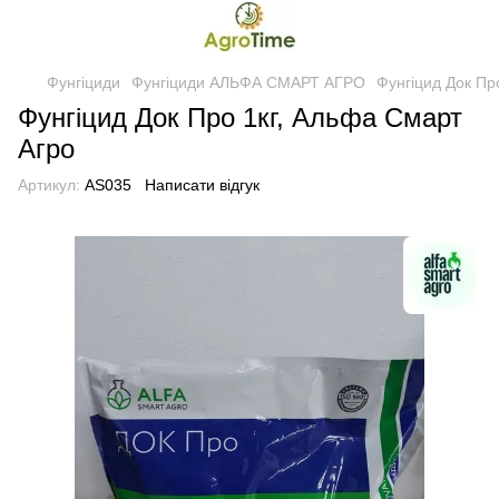
Фунгіциди
Фунгіциди АЛЬФА СМАРТ АГРО
Фунгіцид Док Пр
Фунгіцид Док Про 1кг, Альфа Смарт
Агро
Артикул:
AS035
Написати відгук