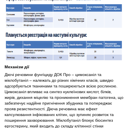
Механізм дії
Діючі речовини фунгіциду ДОК Про – цимоксаніл та
міклобутаніл – належать до різних хімічних класів, швидко
адсорбуються тканинами та поширюються всією рослиною.
Цимоксаніл впливає на синтез нуклеїнових кислот, білків,
жирів, дихання міцелію та проникнення мембран патогена, що
забезпечує надійне пригнічення збудника та попереджає
прояв резистентності. Діюча речовина має ефект
капсулювання інфікованих клітин, що зупиняє розвиток та
поширення захворювання. Міклобутаніл блокує біосинтез
ергостерину, який входить до складу клітинної стінки