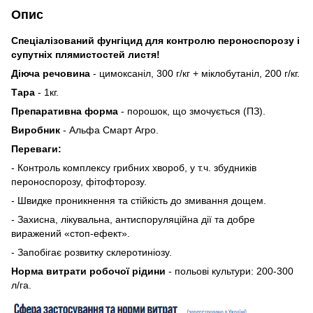
Опис
Спеціалізований фунгіцид для контролю пероноспорозу і
супутніх плямистостей листя!
Діюча речовина
- цимоксаніл, 300 г/кг + міклобутаніл, 200 г/кг.
Тара
- 1кг.
Препаративна форма
- порошок, що змочується (ПЗ).
Виробник
- Альфа Смарт Агро.
Переваги:
- Контроль комплексу грибних хвороб, у т.ч. збудників
пероноспорозу, фітофторозу.
- Швидке проникнення та стійкість до змивання дощем.
- Захисна, лікувальна, антиспоруляційна дії та добре
виражений «стоп-ефект».
- Запобігає розвитку склеротиніозу.
Норма витрати робочої рідини
- польові культури: 200-300
л/га.