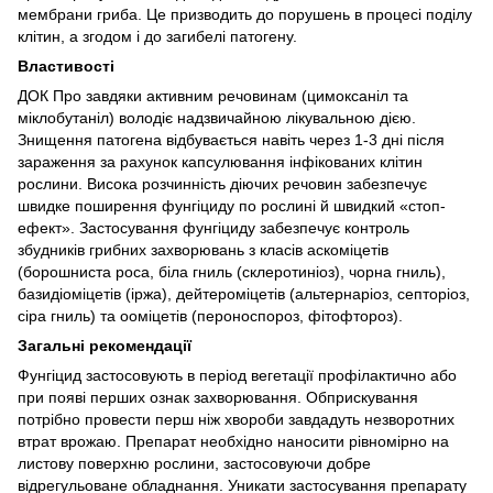
мембрани гриба. Це призводить до порушень в процесі поділу
клітин, а згодом і до загибелі патогену.
Властивості
ДОК Про завдяки активним речовинам (цимоксаніл та
міклобутаніл) володіє надзвичайною лікувальною дією.
Знищення патогена відбувається навіть через 1-3 дні після
зараження за рахунок капсулювання інфікованих клітин
рослини. Висока розчинність діючих речовин забезпечує
швидке поширення фунгіциду по рослині й швидкий «стоп-
ефект». Застосування фунгіциду забезпечує контроль
збудників грибних захворювань з класів аскоміцетів
(борошниста роса, біла гниль (склеротиніоз), чорна гниль),
базидіоміцетів (іржа), дейтероміцетів (альтернаріоз, септоріоз,
сіра гниль) та ооміцетів (пероноспороз, фітофтороз).
Загальні рекомендації
Фунгіцид застосовують в період вегетації профілактично або
при появі перших ознак захворювання. Обприскування
потрібно провести перш ніж хвороби завдадуть незворотних
втрат врожаю. Препарат необхідно наносити рівномірно на
листову поверхню рослини, застосовуючи добре
відрегульоване обладнання. Уникати застосування препарату