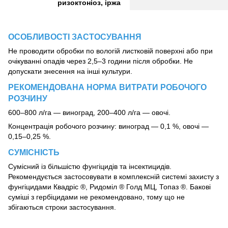
ризоктоніоз, іржа
ОСОБЛИВОСТІ ЗАСТОСУВАННЯ
Не проводити обробки по вологій листковій поверхні або при
очікуванні опадів через 2,5–3 години після обробки. Не
допускати знесення на інші культури.
РЕКОМЕНДОВАНА НОРМА ВИТРАТИ РОБОЧОГО
РОЗЧИНУ
600–800 л/га — виноград, 200–400 л/га — овочі.
Концентрація робочого розчину: виноград — 0,1 %, овочі —
0,15–0,25 %.
СУМІСНІСТЬ
Сумісний із більшістю фунгіцидів та інсектицидів.
Рекомендується застосовувати в комплексній системі захисту з
фунгіцидами Квадріс ®, Ридоміл ® Голд МЦ, Топаз ®. Бакові
суміші з гербіцидами не рекомендовано, тому що не
збігаються строки застосування.