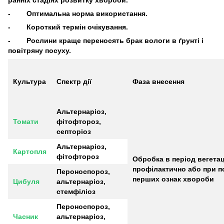
- Оптимальна норма використання.
- Короткий термін очікування.
- Рослини краще переносять брак вологи в ґрунті і
повітряну посуху.
Культура
Спектр дії
Фаза внесення
Альтернаріоз,
Томати
фітофтороз,
септоріоз
Альтернаріоз,
Картопля
фітофтороз
Обробка в період вегетаці
профілактично або при п
Пероноспороз,
перших ознак хвороби
Цибуля
альтернаріоз,
стемфіліоз
Пероноспороз,
Часник
альтернаріоз,