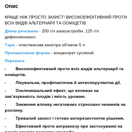
Опис
КРАЩЕ НІЖ ПРОСТО ЗАХИСТ! ВИСОКОЕФЕКТИВНИЙ ПРОТИ
ВСІХ ВИДІВ АЛЬТЕРНАРІЇ ТА ООМІЦЕТІВ.
Діюча речовина
- 200 г/л азоксистробін, 125 г/л
дифеноконазол.
Тара
- пластмасова каністра об’ємом 5 л.
Препаративна форма
- концентрат суспензії.
Переваги
:
- Високоефективний проти всіх видів альтернарії та
ооміцетів.
- Лікувальна, профілактична й антиспорулянтна дії.
- Озеленювальний ефект, що впливає на
зав’язуваність плодів і якість урожаю.
- Зниження впливу негативних стресових чинників на
рослину.
- Тривалий захист і готове антирезистентне рішення.
- Ефективний проти антракнозу при застосуванні на
ранніх стадіях розвитку хвороби.