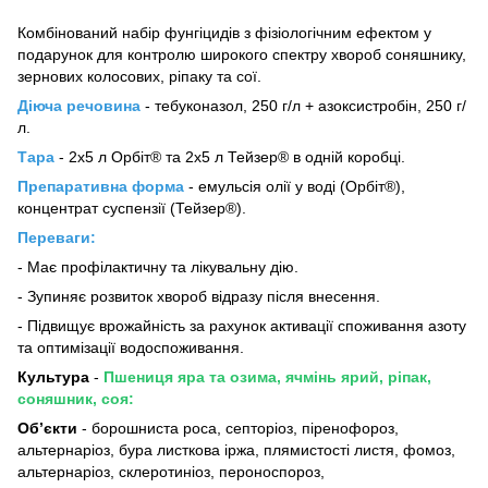
Комбінований набір фунгіцидів з фізіологічним ефектом у
подарунок для контролю широкого спектру хвороб соняшнику,
зернових колосових, ріпаку та сої.
Діюча речовина
-
тебуконазол, 250 г/л + азоксистробін, 250 г/
л.
Тара
-
2х5 л Орбіт® та 2х5 л Тейзер® в одній коробці
.
Препаративна форма
-
емульсія олії у воді (Орбіт®),
концентрат суспензії (Тейзер®).
Переваги:
-
Має профілактичну та лікувальну дію.
-
Зупиняє розвиток хвороб відразу після внесення.
-
Підвищує врожайність за рахунок активації споживання азоту
та оптимізації водоспоживання.
Культура
-
Пшениця яра та озима,
ячмінь ярий,
ріпак,
соняшник, соя:
Об’єкти
-
борошниста роса, септоріоз, піренофороз,
альтернаріоз, бура листкова іржа, плямистості листя,
фомоз,
альтернаріоз, склеротиніоз, пероноспороз,