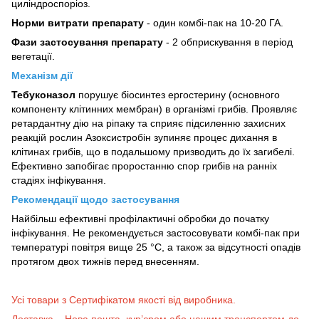
циліндроспоріоз.
Норми витрати препарату
- один комбі-пак на 10-20 ГА.
Фази застосування препарату
-
2 обприскування в період
вегетації.
Механізм дії
Тебуконазол
порушує біосинтез ергостерину (основного
компоненту клітинних мембран) в організмі грибів. Проявляє
ретардантну дію на ріпаку та сприяє підсиленню захисних
реакцій рослин Азоксистробін зупиняє процес дихання в
клітинах грибів, що в подальшому призводить до їх загибелі.
Ефективно запобігає проростанню спор грибів на ранніх
стадіях інфікування.
Рекомендації щодо застосування
Найбільш ефективні профілактичні обробки до початку
інфікування. Не рекомендується застосовувати комбі-пак при
температурі повітря вище 25 °С, а також за відсутності опадів
протягом двох тижнів перед внесенням.
Усі товари з Сертифікатом якості від виробника.
Доставка – Нова пошта, кур’єром
або нашим транспортом до