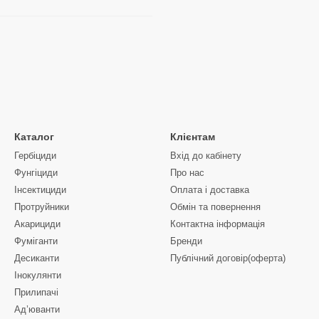
Каталог
Клієнтам
Гербіциди
Вхід до кабінету
Фунгіциди
Про нас
Інсектициди
Оплата і доставка
Протруйники
Обмін та повернення
Акарициди
Контактна інформація
Фуміганти
Бренди
Десиканти
Публічний договір(оферта)
Інокулянти
Прилипачі
Ад’юванти