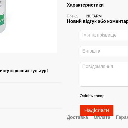
Характеристики
Бренд
NUFARM
Новий відгук або комента
исту зернових культур!
Оцініть товар
Надіслати
Доставка
Оплата
Гара