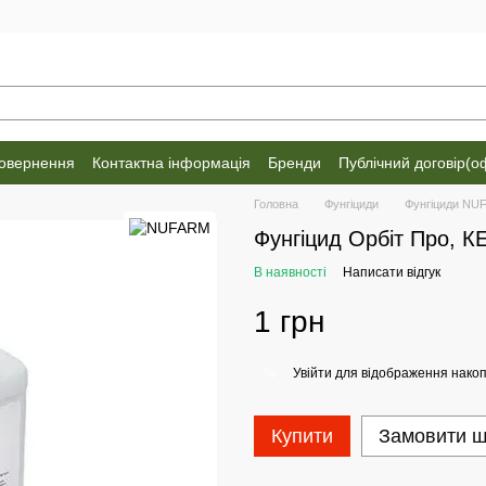
повернення
Контактна інформація
Бренди
Публічний договір(о
Головна
Фунгіциди
Фунгіциди NU
Фунгіцид Орбіт Про, К
В наявності
Написати відгук
1 грн
Увійти
для відображення накоп
%
Купити
Замовити 