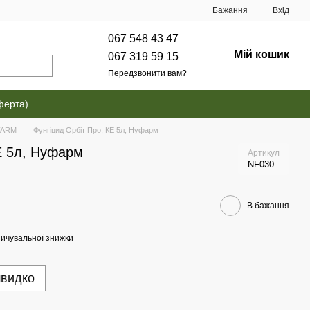
Бажання
Вхід
067 548 43 47
Мій кошик
067 319 59 15
Передзвонити вам?
ферта)
FARM
Фунгіцид Орбіт Про, КЕ 5л, Нуфарм
Е 5л, Нуфарм
Артикул
NF030
В бажання
ичувальної знижки
швидко