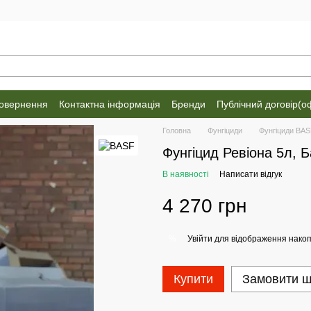
повернення
Контактна інформація
Бренди
Публічний договір(о
Головна
Фунгіциди
Фунгіциди BA
Фунгіцид Ревіона 5л, 
В наявності
Написати відгук
4 270 грн
Увійти
для відображення накоп
%
Купити
Замовити 