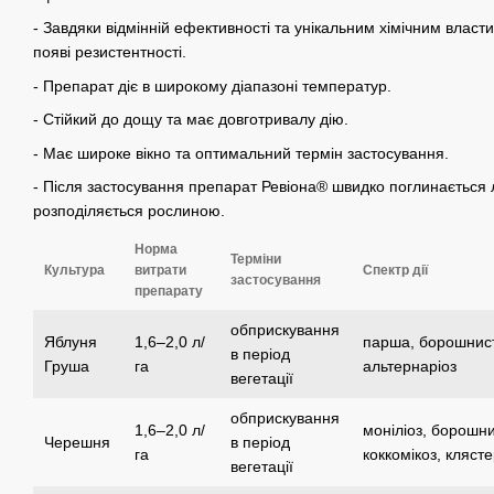
- Завдяки відмінній ефективності та унікальним хімічним вла
появі резистентності.
- Препарат діє в широкому діапазоні температур.
- Стійкий до дощу та має довготривалу дію.
- Має широке вікно та оптимальний термін застосування.
- Після застосування препарат Ревіона® швидко поглинається л
розподіляється рослиною.
Норма
Терміни
Культура
витрати
Спектр дії
застосування
препарату
обприскування
Яблуня
1,6–2,0 л/
парша, борошнист
в період
Груша
га
альтернаріоз
вегетації
обприскування
1,6–2,0 л/
моніліоз, борошни
Черешня
в період
га
коккомікоз, кляст
вегетації