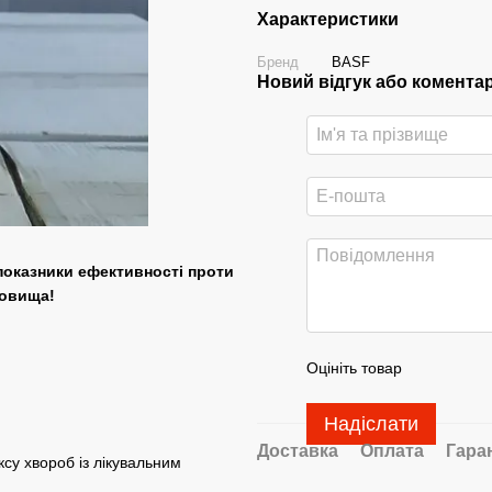
Характеристики
Бренд
BASF
Новий відгук або комента
 показники ефективності проти
довища!
Оцініть товар
Надіслати
Доставка
Оплата
Гара
ксу хвороб із лікувальним