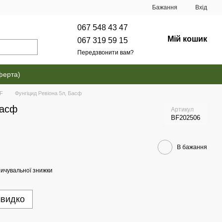
Бажання
Вхід
067 548 43 47
Мій кошик
067 319 59 15
Передзвонити вам?
ферта)
SF
Фунгіцид Ревіона 5л, Басф
Басф
Артикул
BF202506
В бажання
ичувальної знижки
швидко