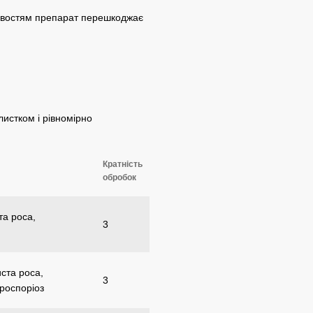
стивостям препарат перешкоджає
истком і рівномірно
Кратність
обробок
а роса,
3
ста роса,
3
ероспоріоз