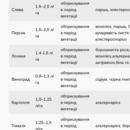
обприскування
1,6–2,0 л/
Слива
в період
парша, клястеросп
га
вегетації
обприскування
моніліоз, парша,
1,6–2,0 л/
Персик
в період
кучерявість листя
га
вегетації
клястероспоріоз
обприскування
борошниста роса,
1,4-1,6 л/
Лохина
в період
моніліоз,альтерна
га
вегетації
антракноз,біла та
обприскування
0,8–1,3 л/
Виноград
в період
оїдіум, чорна гни
га
вегетації
обприскування
1,0–1,25
Картопля
в період
альтернаріоз
л/га
вегетації
обприскування
1,25–1,5
Томати
в період
альтернаріоз, бо
л/га