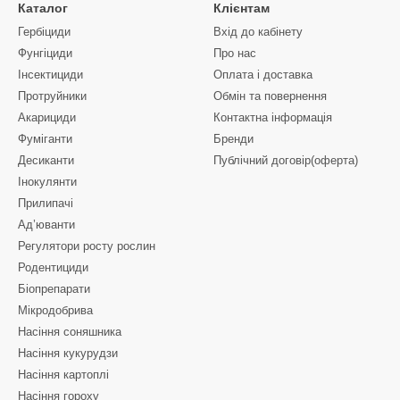
Каталог
Клієнтам
Гербіциди
Вхід до кабінету
Фунгіциди
Про нас
Інсектициди
Оплата і доставка
Протруйники
Обмін та повернення
Акарициди
Контактна інформація
Фуміганти
Бренди
Десиканти
Публічний договір(оферта)
Інокулянти
Прилипачі
Ад’юванти
Регулятори росту рослин
Родентициди
Біопрепарати
Мікродобрива
Насіння соняшника
Насіння кукурудзи
Насіння картоплі
Насіння гороху