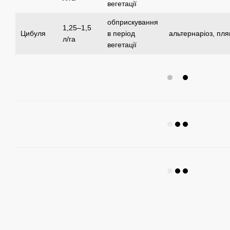
вегетації
обприскування
1,25–1,5
Цибуля
в період
альтернаріоз, пля
л/га
вегетації