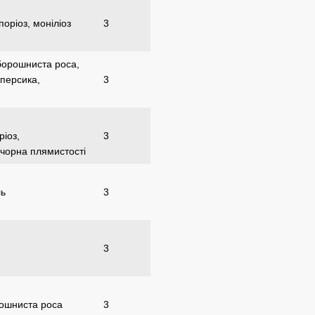
оріоз, моніліоз
3
 борошниста роса,
 персика,
3
ріоз,
3
 чорна плямистості
ль
3
3
рошниста роса
3