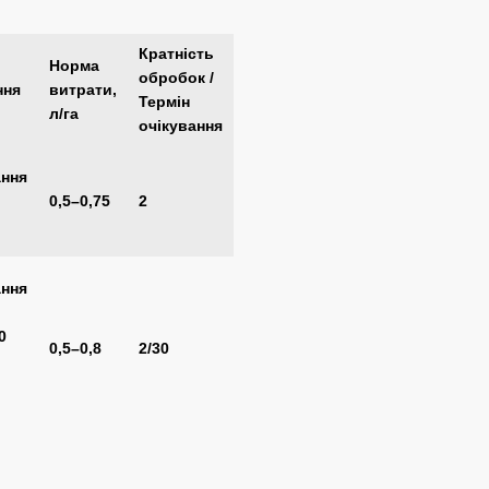
Кратність
Норма
обробок /
ння
витрати,
Термін
л/га
очікування
ння
0,5–0,75
2
ння
0
0,5–0,8
2/30