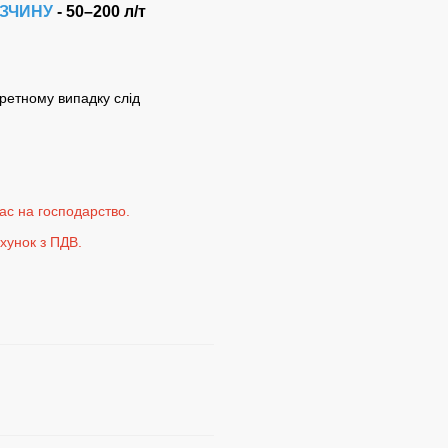
ЗЧИНУ
-
50–200 л/т
кретному випадку слід
ас на господарство.
ахунок з ПДВ.