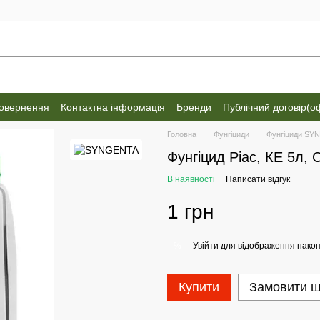
повернення
Контактна інформація
Бренди
Публічний договір(о
Головна
Фунгіциди
Фунгіциди SY
Фунгіцид Ріас, КЕ 5л, 
В наявності
Написати відгук
1 грн
Увійти
для відображення накоп
%
Купити
Замовити 