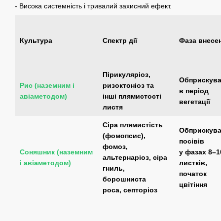
- Висока системність і тривалий захисний ефект.
Культура
Спектр дії
Фаза внесе
Пірикуляріоз,
Обприскува
Рис (наземним і
ризоктоніоз та
в період
авіаметодом)
інші плямистості
вегетації
листя
Сіра плямистість
Обприскува
(фомопсис),
посівів
фомоз,
Соняшник (наземним
у фазах 8–1
альтернаріоз, сіра
і авіаметодом)
листків,
гниль,
початок
борошниста
цвітіння
роса, септоріоз