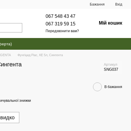
Бажання
Вхід
067 548 43 47
Мій кошик
067 319 59 15
Передзвонити вам?
ферта)
NGENTA
Фунгіцид Ріас, КЕ 5л, Сингента
Сингента
Артикул
SNG037
В бажання
ичувальної знижки
швидко