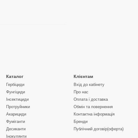
Каталог
Клієнтам
Гербіциди
Вхід до кабінету
Фунгіциди
Про нас
Інсектициди
Оплата і доставка
Протруйники
Обмін та повернення
Акарициди
Контактна інформація
Фуміганти
Бренди
Десиканти
Публічний договір(оферта)
Інокулянти