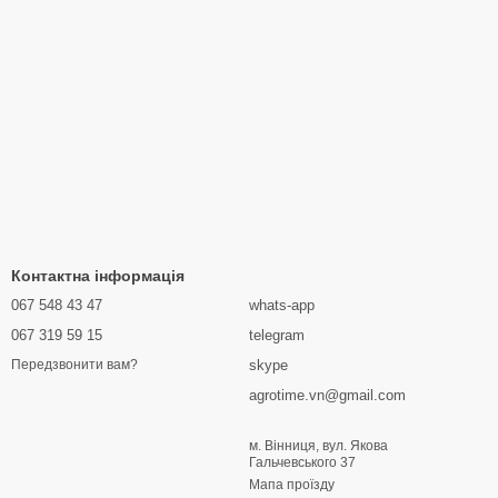
Контактна інформація
067 548 43 47
whats-app
067 319 59 15
telegram
skype
Передзвонити вам?
agrotime.vn@gmail.com
м. Вінниця, вул. Якова
Гальчевського 37
Мапа проїзду