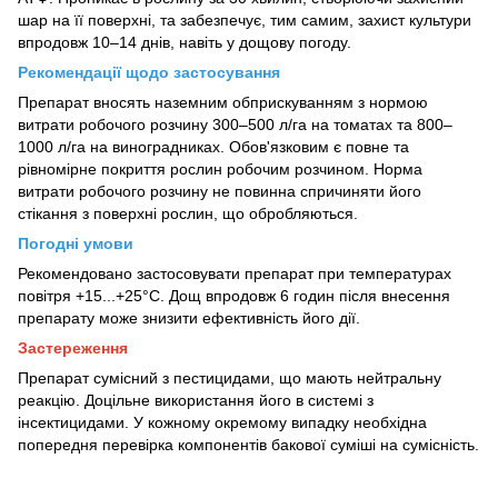
шар на її поверхні, та забезпечує, тим самим, захист культури
впродовж 10‒14 днів, навіть у дощову погоду.
Рекомендації щодо застосування
Препарат вносять наземним обприскуванням з нормою
витрати робочого розчину 300‒500 л/га на томатах та 800‒
1000 л/га на виноградниках. Обов'язковим є повне та
рівномірне покриття рослин робочим розчином. Норма
витрати робочого розчину не повинна спричиняти його
стікання з поверхні рослин, що обробляються.
Погодні умови
Рекомендовано застосовувати препарат при температурах
повітря +15...+25°С. Дощ впродовж 6 годин після внесення
препарату може знизити ефективність його дії.
Застереження
Препарат сумісний з пестицидами, що мають нейтральну
реакцію. Доцільне використання його в системі з
інсектицидами. У кожному окремому випадку необхідна
попередня перевірка компонентів бакової суміші на сумісність.