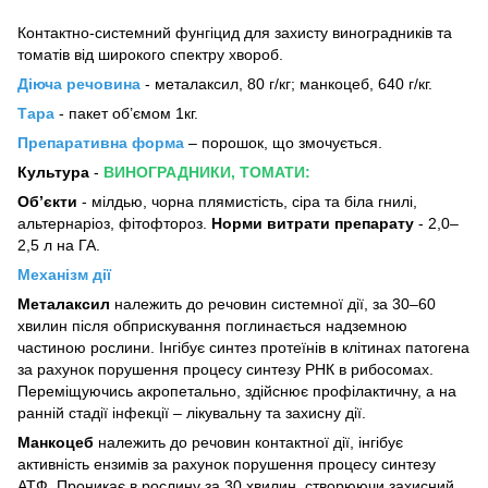
Контактно-системний фунгіцид для захисту виноградників та
томатів від широкого спектру хвороб.
Діюча речовина
-
металаксил, 80 г/кг; манкоцеб, 640 г/кг.
Тара
- пакет об’ємом 1кг.
Препаративна форма
–
порошок, що змочується.
Культура
-
ВИНОГРАДНИКИ, ТОМАТИ:
Об’єкти
-
мілдью, чорна плямистість, сіра та біла гнилі,
альтернаріоз, фітофтороз
.
Норми витрати препарату
-
2,0‒
2,5
л на ГА.
Механізм дії
Металаксил
належить до речовин системної дії, за 30‒60
хвилин після обприскування поглинається надземною
частиною рослини. Інгібує синтез протеїнів в клітинах патогена
за рахунок порушення процесу синтезу РНК в рибосомах.
Переміщуючись акропетально, здійснює профілактичну, а на
ранній стадії інфекції ‒ лікувальну та захисну дії.
Манкоцеб
належить до речовин контактної дії, інгібує
активність ензимів за рахунок порушення процесу синтезу
АТФ. Проникає в рослину за 30 хвилин, створюючи захисний