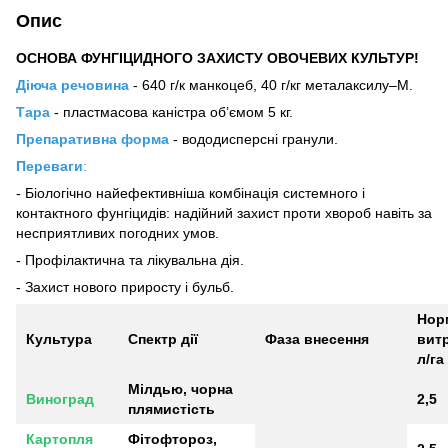
Опис
ОСНОВА ФУНГІЦИДНОГО ЗАХИСТУ ОВОЧЕВИХ КУЛЬТУР!
Діюча речовина
- 640 г/к манкоцеб, 40 г/кг металаксилу–М.
Тара
- пластмасова каністра об’ємом 5 кг.
Препаративна форма
- вододисперсні гранули.
Переваги
:
- Біологічно найефективніша комбінація системного і
контактного фунгіцидів: надійний захист проти хвороб навіть за
несприятливих погодних умов.
- Профілактична та лікувальна дія.
- Захист нового приросту і бульб.
Нор
Культура
Спектр дії
Фаза внесення
витр
л/га
Мілдью, чорна
Виноград
2,5
плямистість
Картопля
Фітофтороз,