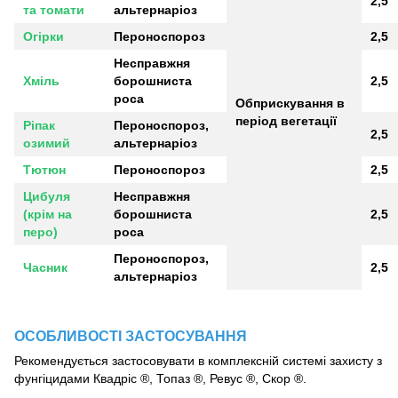
2,5
та томати
альтернаріоз
Огірки
Пероноспороз
2,5
Несправжня
Хміль
борошниста
2,5
роса
Обприскування в
період вегетації
Ріпак
Пероноспороз,
2,5
озимий
альтернаріоз
Тютюн
Пероноспороз
2,5
Цибуля
Несправжня
(крім на
борошниста
2,5
перо)
роса
Пероноспороз,
Часник
2,5
альтернаріоз
ОСОБЛИВОСТІ ЗАСТОСУВАННЯ
Рекомендується застосовувати в комплексній системі захисту з
фунгіцидами Квадріс ®, Топаз ®, Ревус ®, Скор ®.