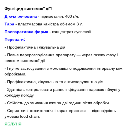
Фунгіцид системної дії!
Діюча речовина
- піриметаніл, 400 г/л.
Тара
- пластмасова каністра об’ємом 3 л.
Препаративна форма
- концентрат суспензії .
Переваги:
- Профілактична і лікувальна дія.
- Повне перерозподілення препарату — через газову фазу і
шляхом системної дії.
- Гнучке застосування з можливістю подовження інтервалу між
обробками.
- Профілактична, лікувальна та антиспорулянтна дія.
- Здатність контролювати раннє інфікування паршою яблуні у
холодну погоду.
- Стійкість до змивання вже за дві години після обробки.
- Сприятливі токсикологічні характеристики — відповідність
умовам food chain.
ЯБЛУНЯ