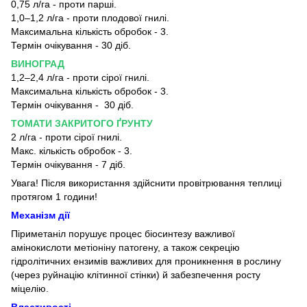
0,75 л/га - проти парші.
1,0–1,2 л/га - проти плодової гнилі.
Максимальна кількість обробок - 3.
Термін очікування - 30 діб.
ВИНОГРАД
1,2–2,4 л/га - проти сірої гнилі.
Максимальна кількість обробок - 3.
Термін очікування - 30 діб.
ТОМАТИ ЗАКРИТОГО ҐРУНТУ
2 л/га - проти сірої гнилі.
Макс. кількість обробок - 3.
Термін очікування - 7 діб.
Увага! Після використання здійснити провітрювання теплиці
протягом 1 години!
Механізм дії
Піриметаніл порушує процес біосинтезу важливої
амінокислоти метіоніну патогену, а також секрецію
гідролітичних ензимів важливих для проникнення в рослину
(через руйнацію клітинної стінки) й забезпечення росту
міцелію.
Властивості