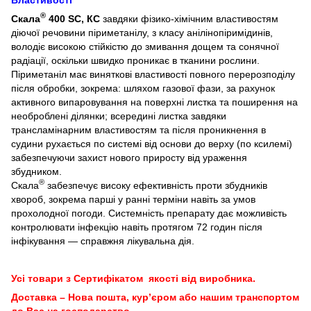
®
Скала
400 SC, КС
завдяки фізико-хімічним властивостям
діючої речовини піриметанілу, з класу анілінопіримідинів,
володіє високою стійкістю до змивання дощем та сонячної
радіації, оскільки швидко проникає в тканини рослини.
Піриметаніл має виняткові властивості повного перерозподілу
після обробки, зокрема: шляхом газової фази, за рахунок
активного випаровування на поверхні листка та поширення на
необроблені ділянки; всередині листка завдяки
трансламінарним властивостям та після проникнення в
судини рухається по системі від основи до верху (по ксилемі)
забезпечуючи захист нового приросту від ураження
збудником.
®
Скала
забезпечує високу ефективність проти збудників
хвороб, зокрема парші у ранні терміни навіть за умов
прохолодної погоди. Системність препарату дає можливість
контролювати інфекцію навіть протягом 72 годин після
інфікування — справжня лікувальна дія.
Усі товари з Сертифікатом якості від виробника.
Доставка – Нова пошта, кур’єром або нашим транспортом
до Вас на господарство.