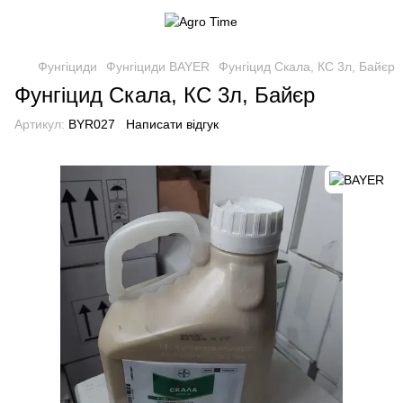
Фунгіциди
Фунгіциди BAYER
Фунгіцид Скала, КС 3л, Байєр
Фунгіцид Скала, КС 3л, Байєр
Артикул:
BYR027
Написати відгук