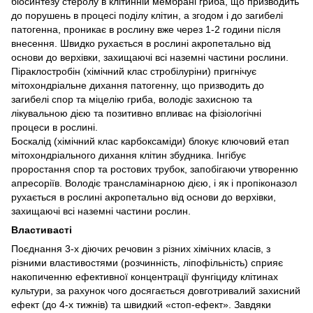
біосинтезу стеролу в клітинній мембрані гриба, що призводить
до порушень в процесі поділу клітин, а згодом і до загибелі
патогенна, проникає в рослину вже через 1-2 години після
внесення. Швидко рухається в рослині акропетально від
основи до верхівки, захищаючі всі наземні частини рослини.
Піраклостробін (хімічний клас стробілуріни) пригнічує
мітохондріальне дихання патогенну, що призводить до
загибелі спор та міцелію гриба, володіє захисною та
лікувальною дією та позитивно впливає на фізіологічні
процеси в рослині.
Боскалід (хімічний клас карбоксаміди) блокує ключовий етап
мітохондріального дихання клітин збудника. Інгібує
проростання спор та ростових трубок, запобігаючи утворенню
апресоріїв. Володіє трансламінарною дією, і як і пропіконазол
рухається в рослині акропетально від основи до верхівки,
захищаючі всі наземні частини рослин.
Властивасті
Поєднання 3-х діючих речовин з різних хімічних класів, з
різними властивостями (розчинність, ліпофільність) сприяє
накопиченню ефективної концентрації фунгіциду клітинах
культури, за рахунок чого досягається довготривалий захисний
ефект (до 4-х тижнів) та швидкий «стоп-ефект». Завдяки