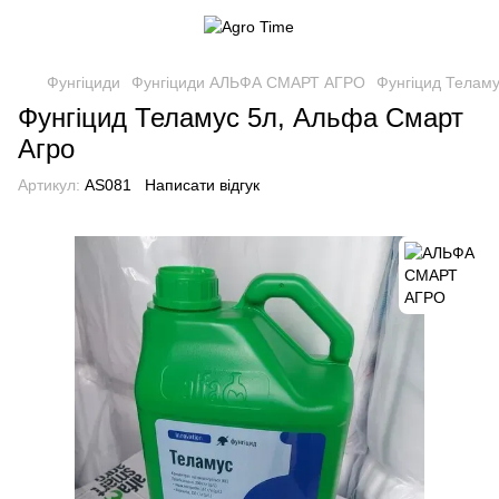
Фунгіциди
Фунгіциди АЛЬФА СМАРТ АГРО
Фунгіцид Теламу
Фунгіцид Теламус 5л, Альфа Смарт
Агро
Артикул:
AS081
Написати відгук