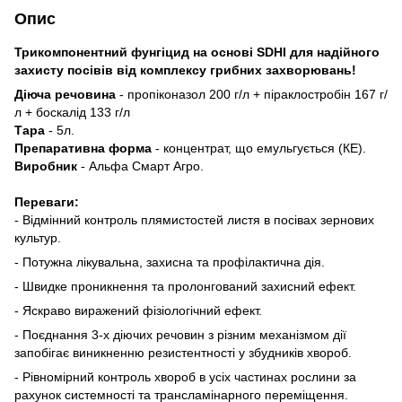
Опис
Трикомпонентний фунгіцид на основі SDHI для надійного
захисту посівів від комплексу грибних захворювань!
Діюча речовина
- пропіконазол 200 г/л + піраклостробін 167 г/
л + боскалід 133 г/л
Тара
- 5л.
Препаративна форма
- концентрат, що емульгується (КЕ).
Виробник
- Альфа Смарт Агро.
Переваги:
- Відмінний контроль плямистостей листя в посівах зернових
культур.
- Потужна лікувальна, захисна та профілактична дія.
- Швидке проникнення та пролонгований захисний ефект.
- Яскраво виражений фізіологічний ефект.
- Поєднання 3-х діючих речовин з різним механізмом дії
запобігає виникненню резистентності у збудників хвороб.
- Рівномірний контроль хвороб в усіх частинах рослини за
рахунок системності та трансламінарного переміщення.