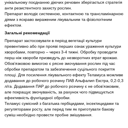
унікальному поєднанню діючих речовин зберігається стратегія
анти резистентного захисту рослин.
Препарат володіє системною, контактною та трансламінарною
діями з яскраво вираженим лікувальним та фізіологічним
ефектом.
Загальні рекомендації
Препарат застосовувати в період вегетації культури
превентивно або при прояві перших ознак ураження культури
хворобами, повторно – через 3-4 тижні. Обробку проводити
перш ніж хвороби призведуть до незворотних втрат врожаю.
Обов’язковою вимогою є рясне змочування рослин під час
обробки препаратом та забезпечення суцільного покриття
площі. Для посилення лікувального ефекту Теламуса можливе
додавання до робочого розчину ПАВ Альфалип Екстра, 0,2-0,3
л/га. Додавання ПАР до робочого розчину є не обов’язковим,
але покращує змочуваність, за рахунок чого підвищується
ефективність фунгіцидної обробки.
Теламус сумісний з багатьма гербіцидами, інсектицидами та
регуляторами росту, але перед тим як приготувати бакову
суміш необхідно провести пробне змішування.