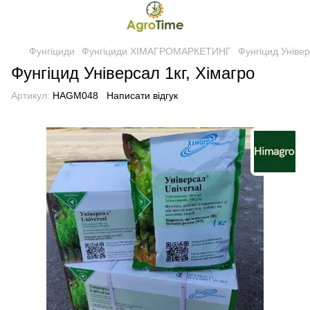
Фунгіциди
Фунгіциди ХІМАГРОМАРКЕТИНГ
Фунгіцид Універ
Фунгіцид Універсал 1кг, Хімагро
Артикул:
HAGM048
Написати відгук