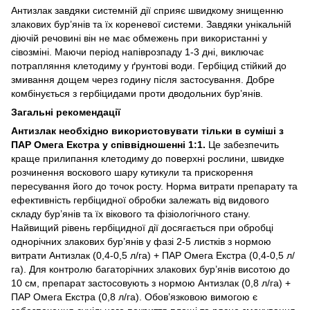
Антизлак завдяки системній дії сприяє швидкому знищенню
злакових бур’янів та їх кореневої системи. Завдяки унікальній
діючій речовині він не має обмежень при використанні у
сівозміні. Маючи період напіврозпаду 1-3 дні, виключає
потрапляння клетодиму у ґрунтові води. Гербіцид стійкий до
змивання дощем через годину після застосування. Добре
комбінується з гербіцидами проти дводольних бур’янів.
Загальні рекомендації
Антизлак необхідно використовувати тільки в суміші з
ПАР Омега Екстра у співвідношенні 1:1.
Це забезпечить
краще прилипання клетодиму до поверхні рослини, швидке
розчинення воскового шару кутикули та прискорення
пересування його до точок росту. Норма витрати препарату та
ефективність гербіцидної обробки залежать від видового
складу бур’янів та їх вікового та фізіологічного стану.
Найвищий рівень гербіцидної дії досягається при обробці
однорічних злакових бур’янів у фазі 2-5 листків з нормою
витрати Антизлак (0,4-0,5 л/га) + ПАР Омега Екстра (0,4-0,5 л/
га). Для контролю багаторічних злакових бур’янів висотою до
10 см, препарат застосовують з нормою Антизлак (0,8 л/га) +
ПАР Омега Екстра (0,8 л/га). Обов’язковою вимогою є