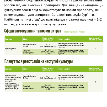
забезпечення суцільного покриття площі та рясне змочування
рослин під час внесення препарату. Для знищення «падалиці»
культурних злаків слід використовувати норми препарату, які
рекомендовані для знищення багаторічних видів бур’янів.
Найбільш чутливі стадії до грамініцидів у озимої пшениці – 1-2
листки, у ячменю – до початку кущення.