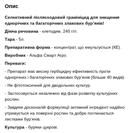
Опис
Селективний післясходовий грамініцид для знищення
однорічних та багаторічних злакових бур’янів!
Діюча речовина
- клетодим, 240 г/л.
Тара
- 5л.
Препаративна форма
-
концентрат, що емульгується (КЕ).
Виробник
- Альфа Смарт Агро.
Переваги:
- Препарат має високу гербіцидну ефективність проти
однорічних і багаторічних злакових бур’янів (більше 40 видів).
- Не фітотоксичний для дводольних культур.
- Застосовується незалежно від фази розвитку культурних
рослин.
- Завдяки досконалій формуляції активний інгредієнт надійно
утримується на поверхні рослин та добре поглинається
листками бур’янів.
Культура
- буряки цукрові.