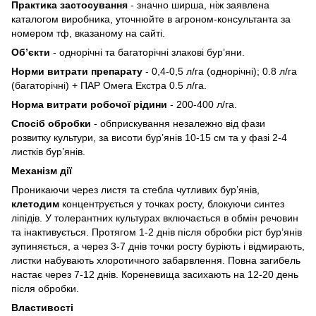
Практика застосування
- значно ширша, ніж заявлена
каталогом виробника, уточнюйте в агроном-консультанта за
номером тф, вказаному на сайті.
Об’єкти
- однорічні та багаторічні злакові бур’яни.
Норми витрати препарату
- 0,4-0,5 л/га (однорічні); 0.8 л/га
(багаторічні) + ПАР Омега Екстра 0.5 л/га.
Норма витрати робочої рідини
-
200-400 л/га.
Спосіб обробки
- обприскування незалежно від фази
розвитку культури, за висоти бур’янів 10-15 см та у фазі 2-4
листків бур’янів.
Механізм дії
Проникаючи через листя та стебла чутливих бур’янів,
клетодим
концентрується у точках росту, блокуючи синтез
ліпідів. У толерантних культурах включається в обмін речовин
та інактивується. Протягом 1-2 днів після обробки ріст бур’янів
зупиняється, а через 3-7 днів точки росту буріють і відмирають,
листки набувають хлоротичного забарвлення. Повна загибель
настає через 7-12 днів. Кореневища засихають на 12-20 день
після обробки.
Властивості