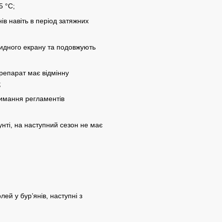
5 °С;
ів навіть в період затяжних
цидного екрану та подовжують
репарат має відмінну
;
римання регламентів
унті, на наступний сезон не має
ей у бур’янів, наступні з