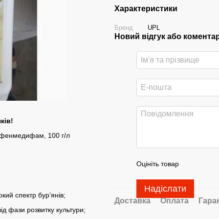
Характеристики
Бренд
UPL
Новий відгук або комента
ків!
+ фенмедифам, 100 г/л
Оцініть товар
Надіслати
окий спектр бур’янів;
Доставка
Оплата
Гара
ід фази розвитку культури;