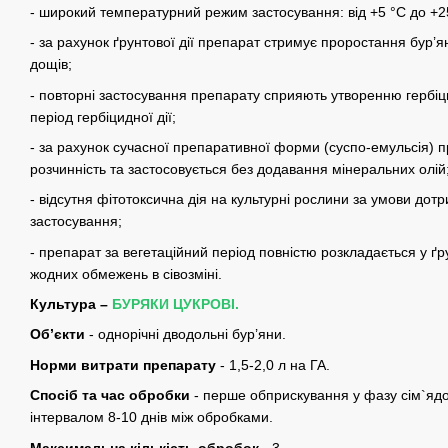
- широкий температурний режим застосування: від +5 °С до +2
- за рахунок ґрунтової дії препарат стримує проростання бур’ян
дощів;
- повторні застосування препарату сприяють утворенню гербі
період гербіцидної дії;
- за рахунок сучасної препаративної форми (суспо-емульсія) п
розчинність та застосовується без додавання мінеральних олій
- відсутня фітотоксична дія на культурні рослини за умови дот
застосування;
- препарат за вегетаційний період повністю розкладається у ґр
жодних обмежень в сівозміні.
Культура –
БУРЯКИ ЦУКРОВІ.
Об’єкти
- однорічні дводольні бур’яни.
Норми витрати препарату
- 1,5-2,0 л на ГА.
Спосіб та час обробки
- перше обприскування у фазу сім`ядол
інтервалом 8-10 днів між обробками.
Максимальна кількість обробок
- 3.