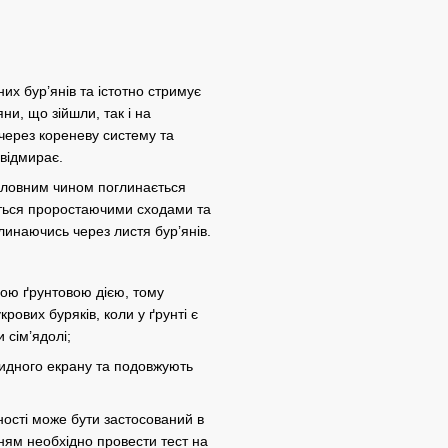
х бур’янів та істотно стримує
ни, що зійшли, так і на
через кореневу систему та
 відмирає.
головним чином поглинається
ється проростаючими сходами та
инаючись через листя бур’янів.
чною ґрунтовою дією, тому
рових буряків, коли у ґрунті є
 сім’ядолі;
цидного екрану та подовжують
дності може бути застосований в
ням необхідно провести тест на