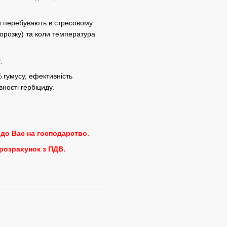
и перебувають в стресовому
морозку) та коли температура
;
% гумусу, ефективність
ності гербіциду.
до Вас на господарство.
 розрахунок з ПДВ.