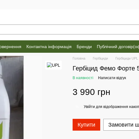
повернення
Контактна інформація
Бренди
Публічний договір(о
Головна
Гербіциди
Гербіциди UPL
Гербіцид Фемо Форте 
В наявності
Написати відгук
3 990 грн
Увійти
для відображення накоп
%
Купити
Замовити 