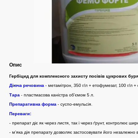
Опис
Гербіцид для комплексного захисту посівів цукрових буря
Діюча речовина
- метамітрон, 350 г/л + етофумезат, 100 г/л 
Тара
- пластмасова каністра об’ємом 5 л.
Препаративна форма
- суспо-емульсія.
Переваги:
- препарат діє як через листя, так і через ґрунт, контролює шир
- м’яка дія препарату дозволяє застосовувати його незалежно в