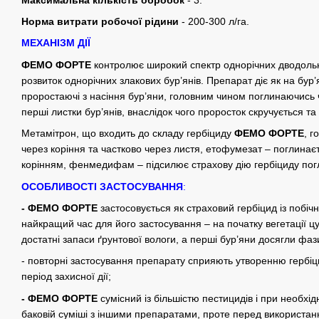
Норма витрати робочої рідини
- 200-300 л/га.
МЕХАНІЗМ ДІЇ
ФЕМО ФОРТЕ
контролює широкий спектр однорічних дводольни
розвиток однорічних злакових бур’янів. Препарат діє як на бур’я
проростаючі з насіння бур’яни, головним чином поглинаючись 
перші листки бур’янів, внаслідок чого проросток скручується та
Метамітрон, що входить до складу гербіциду
ФЕМО ФОРТЕ
, 
через коріння та частково через листя, етофумезат – поглина
корінням, фенмедифам – підсилює страхову дію гербіциду погл
ОСОБЛИВОСТІ ЗАСТОСУВАННЯ
:
- ФЕМО ФОРТЕ
застосовується як страховий гербіцид із побі
найкращий час для його застосування – на початку вегетації цук
достатні запаси ґрунтової вологи, а перші бур’яни досягли фази
- повторні застосування препарату сприяють утворенню гербі
період захисної дії;
- ФЕМО ФОРТЕ
сумісний із більшістю пестицидів і при необхі
баковій суміші з іншими препаратами, проте перед використан