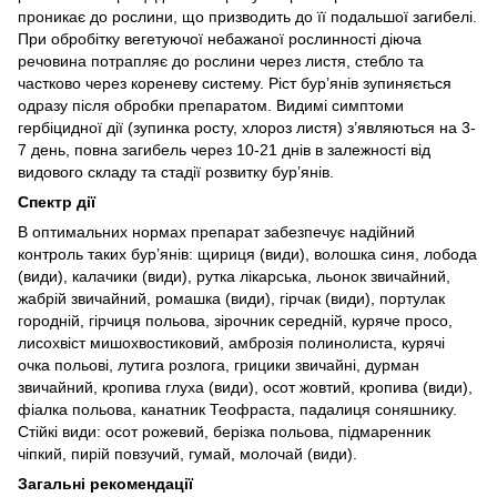
проникає до рослини, що призводить до її подальшої загибелі.
При обробітку вегетуючої небажаної рослинності діюча
речовина потрапляє до рослини через листя, стебло та
частково через кореневу систему. Ріст бур’янів зупиняється
одразу після обробки препаратом. Видимі симптоми
гербіцидної дії (зупинка росту, хлороз листя) з’являються на 3-
7 день, повна загибель через 10-21 днів в залежності від
видового складу та стадії розвитку бур’янів.
Спектр дії
В оптимальних нормах препарат забезпечує надійний
контроль таких бур’янів: щириця (види), волошка синя, лобода
(види), калачики (види), рутка лікарська, льонок звичайний,
жабрій звичайний, ромашка (види), гірчак (види), портулак
городній, гірчиця польова, зірочник середній, куряче просо,
лисохвіст мишохвостиковий, амброзія полинолиста, курячі
очка польові, лутига розлога, грицики звичайні, дурман
звичайний, кропива глуха (види), осот жовтий, кропива (види),
фіалка польова, канатник Теофраста, падалиця соняшнику.
Стійкі види: осот рожевий, берізка польова, підмаренник
чіпкий, пирій повзучий, гумай, молочай (види).
Загальні рекомендації