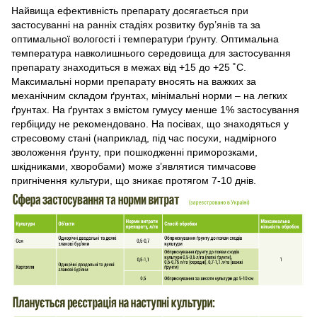
Найвища ефективність препарату досягається при
застосуванні на ранніх стадіях розвитку бур’янів та за
оптимальної вологості і температури ґрунту. Оптимальна
температура навколишнього середовища для застосування
препарату знаходиться в межах від +15 до +25 ˚С.
Максимальні норми препарату вносять на важких за
механічним складом ґрунтах, мінімальні норми – на легких
ґрунтах. На ґрунтах з вмістом гумусу менше 1% застосування
гербіциду не рекомендовано. На посівах, що знаходяться у
стресовому стані (наприклад, під час посухи, надмірного
зволоження ґрунту, при пошкодженні приморозками,
шкідниками, хворобами) може з’являтися тимчасове
пригнічення культури, що зникає протягом 7-10 днів.