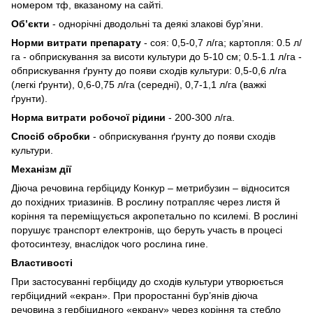
номером тф, вказаному на сайті.
Об’єкти
- однорічні дводольні та деякі злакові бур’яни.
Норми витрати препарату
- соя: 0,5-0,7 л/га; картопля: 0.5 л/
га - обприскування за висоти культури до 5-10 см; 0.5-1.1 л/га -
обприскування ґрунту до появи сходів культури: 0,5-0,6 л/га
(легкі ґрунти), 0,6-0,75 л/га (середні), 0,7-1,1 л/га (важкі
ґрунти).
Норма витрати робочої рідини
-
200-300 л/га.
Спосіб обробки
- обприскування ґрунту до появи сходів
культури.
Механізм дії
Діюча речовина гербіциду Конкур – метрибузин – відносится
до похідних триазинів. В рослину потрапляє через листя й
коріння та переміщується акропетально по ксилемі. В рослині
порушує транспорт електронів, що беруть участь в процесі
фотосинтезу, внаслідок чого рослина гине.
Властивості
При застосуванні гербіциду до сходів культури утворюється
гербіцидний «екран». При проростанні бур’янів діюча
речовина з гербіцидного «екрану» через коріння та стебло