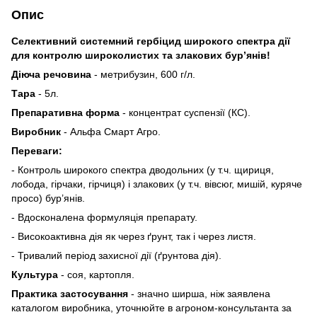
Опис
Селективний системний гербіцид широкого спектра дії
для контролю широколистих та злакових бур’янів!
Діюча речовина
- метрибузин, 600 г/л.
Тара
- 5л.
Препаративна форма
- концентрат суспензії (КС).
Виробник
- Альфа Смарт Агро.
Переваги:
- Контроль широкого спектра дводольних (у т.ч. щириця,
лобода, гірчаки, гірчиця) і злакових (у т.ч. вівсюг, мишій, куряче
просо) бур’янів.
- Вдосконалена формуляція препарату.
- Високоактивна дія як через ґрунт, так і через листя.
- Тривалий період захисної дії (ґрунтова дія).
Культура
- соя, картопля.
Практика застосування
- значно ширша, ніж заявлена
каталогом виробника, уточнюйте в агроном-консультанта за