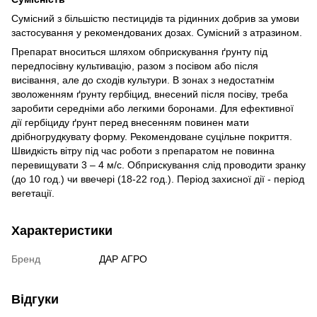
Сумісний з більшістю пестицидів та рідинних добрив за умови
застосування у рекомендованих дозах. Сумісний з атразином.
Препарат вноситься шляхом обприскування ґрунту під
передпосівну культивацію, разом з посівом або після
висівання, але до сходів культури. В зонах з недостатнім
зволоженням ґрунту гербіцид, внесений після посіву, треба
заробити середніми або легкими боронами. Для ефективної
дії гербіциду ґрунт перед внесенням повинен мати
дрібногрудкувату форму. Рекомендоване суцільне покриття.
Швидкість вітру під час роботи з препаратом не повинна
перевищувати 3 – 4 м/с. Обприскування слід проводити зранку
(до 10 год.) чи ввечері (18-22 год.). Період захисної дії - період
вегетації.
Характеристики
Бренд
ДАР АГРО
Відгуки