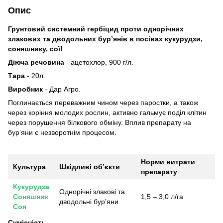
Опис
Грунтовий системний гербіцид проти однорічних
злакових та дводольних бур’янів в посівах кукурудзи,
соняшнику, сої!
Діюча речовина
- ацетохлор, 900 г/л.
Тара
- 20л.
Виробник
- Дар Агро.
Поглинається переважним чином через паростки, а також
через коріння молодих рослин, активно гальмує поділ клітин
через порушення білкового обміну. Вплив препарату на
бур’яни є незворотнім процесом.
Норми витрати
Культура
Шкідливі об’єкти
препарату
Кукурудза
Однорічні злакові та
Соняшник
1,5 – 3,0 л/га
дводольні бур’яни
Соя
Сумісність