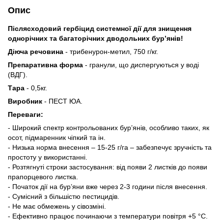
Опис
Післясходовий гербіцид системної дії для знищення
однорічних та багаторічних дводольних бур’янів!
Діюча речовина
- т
рибенурон-метил, 750 г/кг.
Препаративна форма
- г
ранули, що диспергуються у воді
(ВДГ).
Тара
- 0,5кг.
Виробник
- ПЕСТ ЮА.
Переваги:
- Широкий спектр контрольованих бур’янів, особливо таких, як
осот, підмаренник чіпкий та ін.
- Низька норма внесення – 15-25 г/га – забезпечує зручність та
простоту у використанні.
- Розтягнуті строки застосування: від появи 2 листків до появи
прапорцевого листка.
- Початок дії на бур’яни вже через 2-3 години після внесення.
- Сумісний з більшістю пестицидів.
- Не має обмежень у сівозміні.
- Ефективно працює починаючи з температури повітря +5 °С.