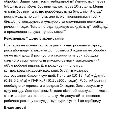
обробки. Видимі симптоми гербіцидної дії з’являються через
5-8 днів, а загибель бур’янів настає через 10-25 днів. Менш
чутливі бур’яни та ті, що перебувають на більш пізній стадії
росту, можуть не загинути, але їх ріст припиняється і вони
більше не конкурують з культурою за споживання поживних
речовин і води. Тепла погода підвищує швидкість дії гербіциду,
а прохолодна та суха – уповільнює її.
Рекомендації щодо використання
Препарат не можна застосовувати, якщо рослини мокрі від
роси або дощу, а також якщо протягом 3 годин після обробки
очікується дощ. В разі густого стояння культури або дуже
сильного засмічення слід використовувати максимальний
об’єм робочої рідини. Для розширення спектра
контрольованих двосім’ядольних бур’янів можливе
застосування бакових сумішей: Пристар (10-15 г/га) + Джуліан
(0,15-0,2 л/га) + ПАР Кайт (0,1 л/100 л води). Робочий розчин
необхідно використати впродовж 24 годин. Застосовувати у
суху погоду. Дощ протягом 3 годин після обприскування може
знизити ефективність препарату. Не допускайте знесення
робочого розчину на сусідні культури, чутливі до гербіциду
Властивості