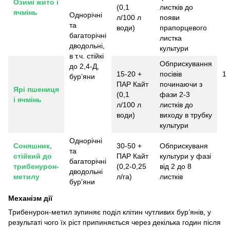
Озимі жито і
(0,1
листків до
ячмінь
Однорічні
л/100 л
появи
та
води)
прапорцевого
багаторічні
листка
дводольні,
культури
в т.ч. стійкі
Обприскування
до 2,4-Д,
15-20 +
посівів
1
бур’яни
ПАР Кайт
починаючи з
Ярі пшениця
(0,1
фази 2-3
і ячмінь
л/100 л
листків до
води)
виходу в трубку
культури
Однорічні
Соняшник,
30-50 +
Обприскуваня
та
стійкий до
ПАР Кайт
культури у фазі
багаторічні
трибенурон-
(0,2-0,25
від 2 до 8
дводольні
метилу
л/га)
листків
бур’яни
Механізм дії
Трибенурон-метил зупиняє поділ клітин чутливих бур’янів, у
результаті чого їх ріст припиняється через декілька годин після