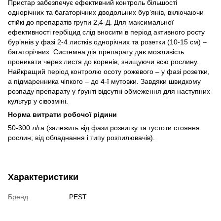
Пристар забезпечує ефективний контроль більшості
однорічних та багаторічних дводольних бур’янів, включаючи
стійкі до препаратів групи 2,4-Д. Для максимальної
ефективності гербіцид слід вносити в період активного росту
бур’янів у фазі 2-4 листків однорічних та розетки (10-15 см) –
багаторічних. Системна дія препарату дає можливість
проникати через листя до коренів, знищуючи всю рослину.
Найкращий період контролю осоту рожевого – у фазі розетки,
а підмаренника чіпкого – до 4-ї мутовки. Завдяки швидкому
розпаду препарату у ґрунті відсутні обмеження для наступних
культур у сівозміні.
Норма витрати
робочої рідини
50-300 л/га (залежить від фази розвитку та густоти стояння
рослин; від обладнання і типу розпилювачів).
Характеристики
Бренд
PEST