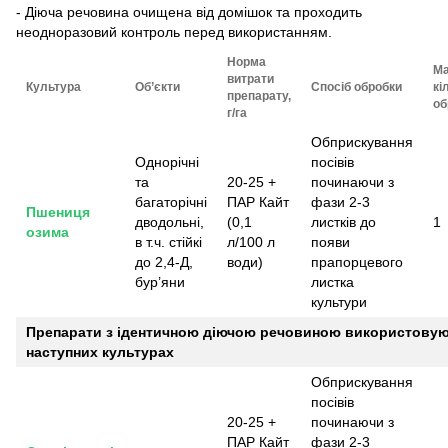
- Діюча речовина очищена від домішок та проходить
неодноразовий контроль перед використанням.
Норма
Ма
витрати
Культура
Об’єкти
Спосіб обробки
кі
препарату,
об
г/га
Обприскування
Однорічні
посівів
та
20-25 +
починаючи з
багаторічні
ПАР Кайт
фази 2-3
Пшениця
дводольні,
(0,1
листків до
1
озима
в т.ч. стійкі
л/100 л
появи
до 2,4-Д,
води)
прапорцевого
бур’яни
листка
культури
Препарати з ідентичною діючою речовиною використовую
наступних культурах
Обприскування
посівів
20-25 +
починаючи з
ПАР Кайт
фази 2-3