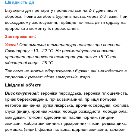
Швидкість дії
Візуально дія препарату проявляється на 2-7 день після
обробки. Повна загибель бур’янів настає через 2-3 тижні. При
досходовому застосуванні, гербіцид починає діяти одразу на
проростки з моменту їх проростання.
Застереження:
Увага!
Оптимальна температура повітря при внесенні
Свєклофору +10…22 °С. Не рекомендується вносити
препарат при зниженні температури нижче +5 °С та
підвищенні вище +25 °С.
Так само не можна обприскувати буряки, які знаходяться в
стресових умовах: після заморозків, жари.
Шкідливі об’єкти
Високочутливі:
вероніка персидська, вероніка плющелиста,
гірчак березковидний, гірчак звичайний, гірчиця польова,
нетреба звичайна, рутка лікарська, зірочник середній, кропива
глуха (види), кропива жалка, лобода розкидиста, лобода біла,
мак дикий, тонконіг однорічний, паслін чорний, грицики
звичайні, жабрій звичайний, підмаренник чіпкий, редька дика,
ромашка (види), фіалка польова, щириця звичайна, талабан