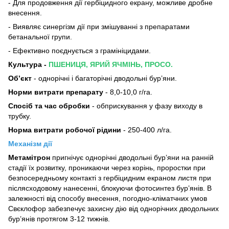
- Для продовження дії гербіцидного екрану, можливе дробне
внесення.
- Виявляє синергізм дії при змішуванні з препаратами
бетанальної групи.
- Ефективно поєднується з грамініцидами.
Культура -
ПШЕНИЦЯ, ЯРИЙ ЯЧМІНЬ, ПРОСО.
Об’єкт
- однорічні і багаторічні дводольні бур’яни.
Норми витрати препарату
-
8,0-10,0 г/га.
Спосіб та час обробки
- обприскування у фазу виходу в
трубку.
Норма витрати робочої рідини
- 250-400 л/га.
Механізм дії
Метамітрон
пригнічує однорічні дводольні бур’яни на ранній
стадії їх розвитку, проникаючи через корінь, проростки при
безпосередньому контакті з гербіцидним екраном листя при
післясходовому нанесенні, блокуючи фотосинтез бур’янів. В
залежності від способу внесення, погодно-кліматчних умов
Свєклофор забезпечує захисну дію від однорічних дводольних
бур’янів протягом 3-12 тижнів.