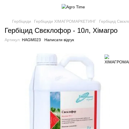
Гербіциди
Гербіциди ХІМАГРОМАРКЕТИНГ
Гербіцид Свєкл
Гербіцид Свєклофор - 10л, Хімагро
Артикул:
HAGM023
Написати відгук