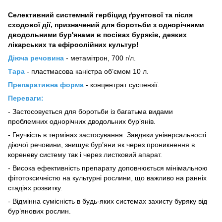
Селективний системний гербіцид ґрунтової та після
сходової дії, призначений для боротьби з однорічними
дводольними бур'янами в посівах буряків, деяких
лікарських та ефіроолійних культур!
Діюча речовина
- метамітрон, 700 г/л.
Тара
- пластмасова каністра об’ємом 10 л.
Препаративна форма
- концентрат суспензії.
Переваги:
- Застосовується для боротьби із багатьма видами
проблемних однорічних дводольних бур’янів.
- Гнучкість в термінах застосування. Завдяки універсальності
діючої речовини, знищує бур’яни як через проникнення в
кореневу систему так і через листковий апарат.
- Висока ефективність препарату доповнюється мінімальною
фітотоксичністю на культурні рослини, що важливо на ранніх
стадіях розвитку.
- Відмінна сумісність в будь-яких системах захисту буряку від
бур’янових рослин.