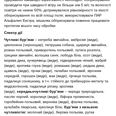
проводити при швидкості вітру не більше ніж 5 м/с та вологості
повітря не нижче 50%; дотримуватися рівномірності та якості
обприскування по всій площі поля; використовувати ПАР
Альфалип Екстра; мішалка обприскувача повинна працювати
протягом всього часу обробки.
Спектр дії
Чутливі бур’яни
– нетреба звичайна, амброзія (види),
циклохена (чорнощир), петрушка собача, щириця звичайна,
роман польовий, приворотень польовий, лутига розлога,
грицики звичайні, волошка синя, лобода біла, осот (види),
морква дика, кучерявець (види), підмаренник чіпкий, жабрій
(види), кропива глуха (види), ромашка (види), редька дика,
щавель (види), гірчак (види), талабан польовий, зірочник
середній, горошок (види), мак (види), гірчиця польова,
падалиця соняшнику, в т.ч. стійкого до трибенурон-метилу та
імідазолінонів, падалиця ріпаку, кропива
(види);
середньочутливі бур’яни
– череда трироздільна,
паслін чорний, королиця (види), біфора промениста,
горобейник польовий, вероніка (види), фіалка польова,
кульбаба лікарська, куколиця біла;
бур’яни з низькою
чутливістю:
молочай (види), берізка польова, рутка