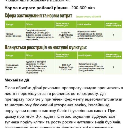
Норма витрати робочої рідини
- 200-300 л/га.
Механізм дії
Після обробки діючі речовини препарату швидко проникають в
листя і переміщуються в рослинах до точок росту. Дія
препарату полягає у пригнічені ферменту ацетолактатсинтази
та наступному блокуванні утворення валіну, ізолейцину,
порушуючи процес синтезу білків і нуклеїнових кислот. При
цьому протягом 3-х годин після застосування відбувається
зупинка поділу клітин та росту рослин чутливих видів бур’янів.
Ізоксадифен-етил впливає на ферменти, які прискорюють