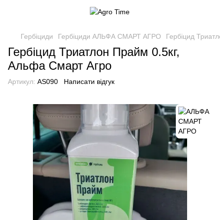
Гербіциди
Гербіциди АЛЬФА СМАРТ АГРО
Гербіцид Триатл
Гербіцид Триатлон Прайм 0.5кг,
Альфа Смарт Агро
Артикул:
AS090
Написати відгук