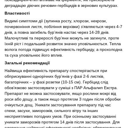
деградацію діючих речовин-гербіцидів в зернових культурах.
Властивості
Видимі симптоми дії (зупинка росту, хлорози, некрози,
почервоніння листя, побіління верхівки) з’являються через 4-7
днів, а повна загибель бур’янів настає через 14-28 днів.
Малочутливі та перерослі бур’яни можуть не загинути, проте
їхній ріст і подальший розвиток значно уповільнюється. Тепла
волога погода підвищує ефективність гербіциду, а прохолодна
та суха уповільнює його вплив.
Загальні рекомендації
Найвища ефективність препарату спостерігається при
обприскуванні однорічних бур’янів у фазі 2-6 листків,
багаторічних – у фазі розетки (10-15 см). Гербіцид слід
обов’язково застосовувати у суміші з ПАР Альфалип Екстра.
Препарат не можна застосовувати, якщо рослини мокрі від
роси або дощу, а також якщо протягом 3 годин після обробки
очікується дощ. Уникати застосування препарату під час
спеки, засухи, заморозків, сильного вітру та інших
несприятливих погодних умов. При осінньому застосуванні
уникати заморозків протягом 14 днів після застосування. Для
одержання найвищої ефективності необхідно: обприскування