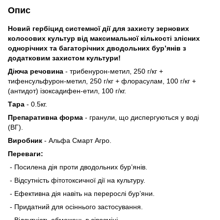
Опис
Новий гербіцид системної дії для захисту зернових
колосових культур від максимальної кількості злісних
однорічних та багаторічних дводольних бур’янів з
додатковим захистом культури!
Діюча речовина
- т
рибенурон-метил, 250 г/кг +
тифенсульфурон-метил, 250 г/кг + флорасулам, 100 г/кг +
(антидот) ізоксадифен-етил, 100 г/кг.
Тара
- 0.5кг.
Препаративна форма
- г
ранули, що диспергуються у воді
(ВГ).
Виробник
- Альфа Смарт Агро.
Переваги:
- Посилена дія проти дводольних бур’янів.
- Відсутність фітотоксичної дії на культуру.
- Ефективна дія навіть на перерослі бур’яни.
- Придатний для осіннього застосування.
- Відсутність обмежень в сівозміні.