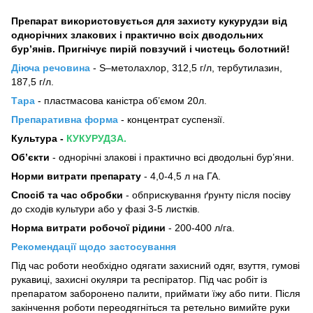
Препарат використовується для захисту кукурудзи від
однорічних злакових і практично всіх дводольних
бур’янів. Пригнічує пирій повзучий і чистець болотний!
Діюча речовина
- S–метолахлор, 312,5 г/л, тербутилазин,
187,5 г/л.
Тара
- пластмасова каністра об’ємом 20л.
Препаративна форма
- концентрат суспензії.
Культура -
КУКУРУДЗА.
Об’єкти
-
однорічні злакові і практично всі дводольні бур’яни.
Норми витрати препарату
- 4,0-4,5 л на ГА.
Спосіб та час обробки
- обприскування ґрунту після посіву
до сходів культури або у фазі 3-5 листків.
Норма витрати робочої рідини
- 200-400 л/га.
Рекомендації щодо застосування
Під час роботи необхідно одягати захисний одяг, взуття, гумові
рукавиці, захисні окуляри та респіратор. Під час робіт із
препаратом заборонено палити, приймати їжу або пити. Після
закінчення роботи переодягніться та ретельно вимийте руки