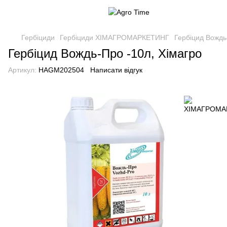
Гербіциди
Гербіциди ХІМАГРОМАРКЕТИНГ
Гербіцид Вождь
Гербіцид Вождь-Про -10л, Хімагро
Артикул:
HAGM202504
Написати відгук