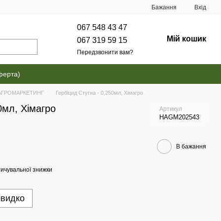
Бажання
Вхід
067 548 43 47
Мій кошик
067 319 59 15
Передзвонити вам?
ферта)
ІМАГРОМАРКЕТИНГ
Гербіцид Стугна - 0,250мл, Хімагро
0мл, Хімагро
Артикул
HAGM202543
В бажання
ичувальної знижки
швидко