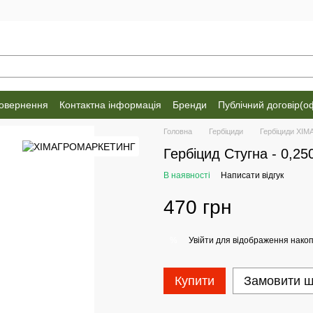
повернення
Контактна інформація
Бренди
Публічний договір(о
Головна
Гербіциди
Гербіциди Х
Гербіцид Стугна - 0,25
В наявності
Написати відгук
470 грн
Увійти
для відображення накоп
%
Купити
Замовити 