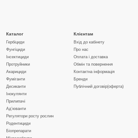
Каталог
Клієнтам
Гербіциди
Вхід до кабінету
Фунгіциди
Про нас
Інсектициди
Оплата і доставка
Протруйники
Обмін та повернення
Акарициди
Контактна інформація
Фуміганти
Бренди
Десиканти
Публічний договір(оферта)
Інокулянти
Прилипачі
Ад’юванти
Регулятори росту рослин
Родентициди
Біопрепарати