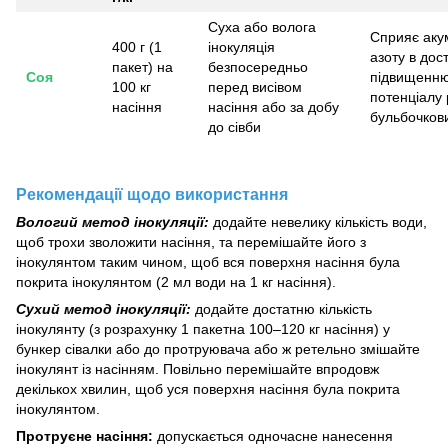
Суха або волога
Сприяє аку
400 г (1
інокуляція
азоту в дос
пакет) на
безпосередньо
Соя
підвищенню
100 кг
перед висівом
потенціалу 
насіння
насіння або за добу
бульбочков
до сівби
Рекомендації щодо використання
Вологий метод інокуляції:
додайте невелику кількість води,
щоб трохи зволожити насіння, та перемішайте його з
інокулянтом таким чином, щоб вся поверхня насіння була
покрита інокулянтом (2 мл води на 1 кг насіння).
Сухий метод інокуляції:
додайте достатню кількість
інокулянту (з розрахунку 1 пакетна 100–120 кг насіння) у
бункер сівалки або до протруювача або ж ретельно змішайте
інокулянт із насінням. Повільно перемішайте впродовж
декількох хвилин, щоб уся поверхня насіння була покрита
інокулянтом.
Протруєне насіння:
д
опускається одночасне нанесення