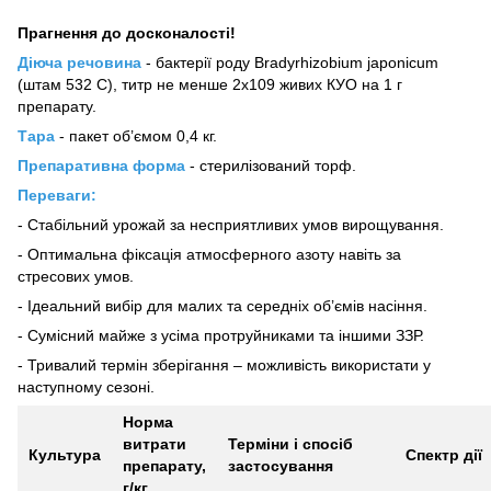
Прагнення до досконалості!
Діюча речовина
- бактерії роду Bradyrhizobium japonicum
(штам 532 C), титр не менше 2x109 живих КУО на 1 г
препарату.
Тара
- пакет об’ємом 0,4 кг.
Препаративна форма
- стерилізований торф.
Переваги:
- Стабільний урожай за несприятливих умов вирощування.
- Оптимальна фіксація атмосферного азоту навіть за
стресових умов.
- Ідеальний вибір для малих та середніх об’ємів насіння.
- Сумісний майже з усіма протруйниками та іншими ЗЗР.
- Тривалий термін зберігання – можливість використати у
наступному сезоні.
Норма
витрати
Терміни і спосіб
Культура
Спектр дії
препарату,
застосування
г/кг