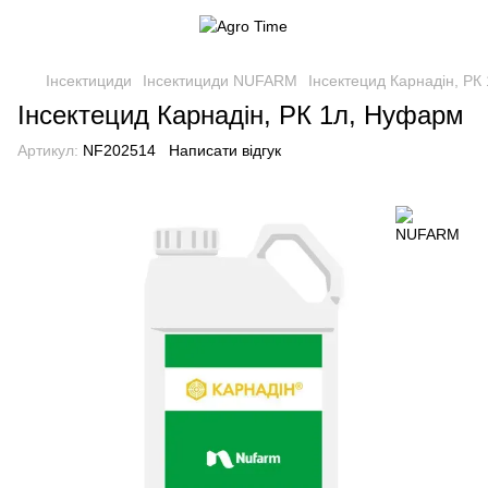
Інсектициди
Інсектициди NUFARM
Інсектецид Карнадін, РК
Інсектецид Карнадін, РК 1л, Нуфарм
Артикул:
NF202514
Написати відгук