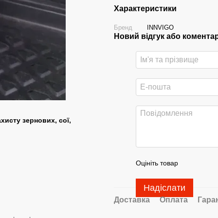
Характеристики
Бренд
INNVIGO
Новий відгук або комента
хисту зернових, сої,
Оцініть товар
Надіслати
Доставка
Оплата
Гара