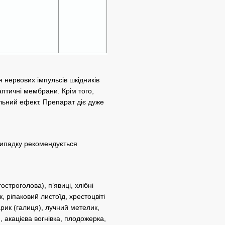
нервових імпульсів шкідників
аптичні мембрани. Крім того,
льний ефект. Препарат діє дуже
випадку рекомендується
остроголова), п’явиці, хлібні
, ріпаковий листоїд, хрестоцвіті
рик (галиця), лучний метелик,
 акацієва вогнівка, плодожерка,