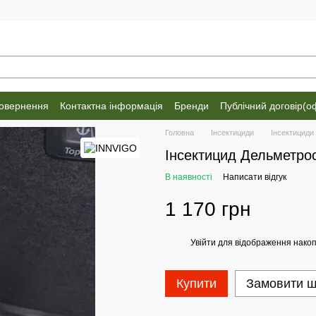
повернення
Контактна інформація
Бренди
Публічний договір(о
Головна
Інсектициди
Інсектицид
Інсектицид Дельметрос 
В наявності
Написати відгук
1 170 грн
Увійти
для відображення накоп
%
Купити
Замовити 