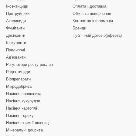
Інсектициди
Оплата і доставка
Протруйники
Обмін та повернення
Акарициди
Контактна інформація
Фуміганти
Бренди
Десиканти
Публічний договір(оферта)
Інокулянти
Прилипачі
Ад’юванти
Регулятори росту рослин
Родентициди
Біопрепарати
Мікродобрива
Насіння соняшника
Насіння кукурудзи
Насіння картоплі
Насіння гороху
Насіння озимої пшениці
Мінеральні добрива