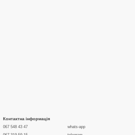
Контактна інформація
067 548 43 47
whats-app
067 319 59 15
telegram