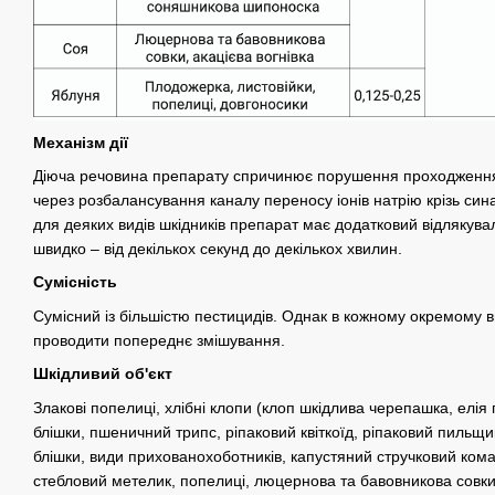
Механізм дії
Діюча речовина препарату спричинює порушення проходження 
через розбалансування каналу переносу іонів натрію крізь син
для деяких видів шкідників препарат має додатковий відлякува
швидко – від декількох секунд до декількох хвилин.
Сумісність
Сумісний із більшістю пестицидів. Однак в кожному окремому 
проводити попереднє змішування.
Шкідливий об'єкт
Злакові попелиці, хлібні клопи (клоп шкідлива черепашка, елія г
блішки, пшеничний трипс, ріпаковий квіткоїд, ріпаковий пильщик
блішки, види прихованохоботників, капустяний стручковий кома
стебловий метелик, попелиці, люцернова та бавовникова совки,