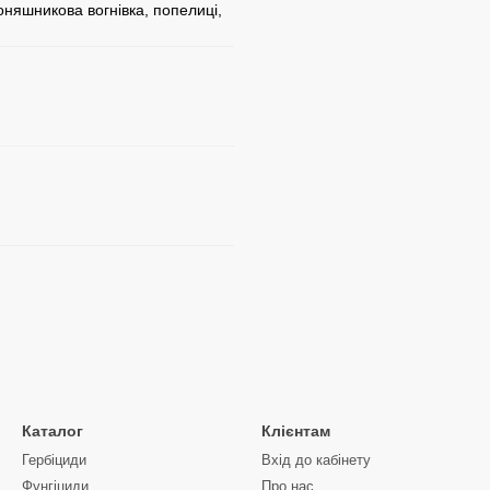
соняшникова вогнівка, попелиці,
Каталог
Клієнтам
Гербіциди
Вхід до кабінету
Фунгіциди
Про нас