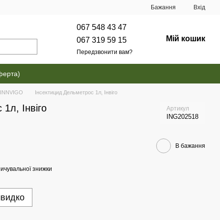
Бажання
Вхід
067 548 43 47
Мій кошик
067 319 59 15
Передзвонити вам?
ферта)
и INNVIGO
Інсектицид Дельметрос 1л, Інвіго
1л, Інвіго
Артикул
ING202518
В бажання
ичувальної знижки
швидко