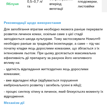
0,5–0,7 л/
плодожерки,
Яблуня
вперіод
га
листовійки
вегетації
Рекомендації щодо використання
Для запобігання втратам необхідно якомога раніше перервати
розвиток личинок комах, оскільки саме з цієї стадії
заподіюється шкода культурам. Тому застосовувати Номолт®
необхідно раніше за традиційні інсектициди, а саме – під час
початку кладки яєць дорослими комахами, що збігається з їх
інтенсивним льотом. При цьому досягається максимальна
ефективність дії препарату за рахунок його негативного
впливу на:
- здатність відкладання життєздатних яєць дорослими
комахами;
- вже відкладені яйця (відбувається порушення
ембріонального розвитку і загибель гусені в яйці);
- процес синтезу хітину в личинок, який блокуєтьсяз моменту їх
відродження.
Механізм дії