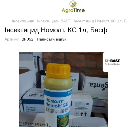
Інсектициди
Інсектициди BASF
Інсектицид Номолт, КС 1л, 
Інсектицид Номолт, КС 1л, Басф
Артикул:
BF052
Написати відгук