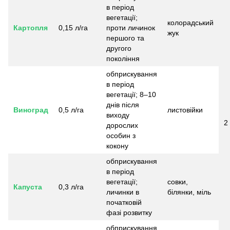
в період
вегетації;
колорадський
Картопля
0,15 л/га
проти личинок
жук
першого та
другого
покоління
обприскування
в період
вегетації; 8–10
днів після
Виноград
0,5 л/га
листовійки
виходу
2
дорослих
особин з
кокону
обприскування
в період
вегетації;
совки,
Капуста
0,3 л/га
личинки в
білянки, міль
початковій
фазі розвитку
обприскування