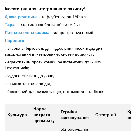
Iнсектицид для iнтегрованого захисту!
Діюча речовина
- тефлубензурон 150 г/л.
Тара
- пластмасова банка об’ємом 1 л.
Препаративна форма
- концентрат суспензії .
Переваги:
- висока вибірковість дії – ідеальний інсектицид для
використання в інтегрованих системах захисту;
- ефективний проти комах, резистентних до інших
інсектицидів;
- чудова стійкість до дощу;
- швидка та тривала дія;
- безпечний для хижих кліщів, ентомофагів та бджіл.
Норма
Терміни
К
Культура
витрати
Спектр дії
застосування
о
препарату
обприскування