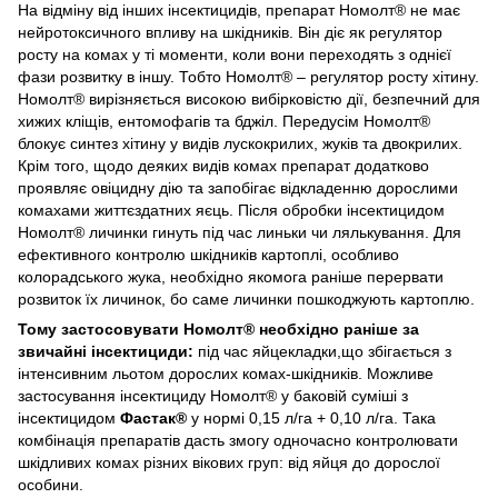
На відміну від інших інсектицидів, препарат Номолт® не має
нейротоксичного впливу на шкідників. Він діє як регулятор
росту на комах у ті моменти, коли вони переходять з однієї
фази розвитку в іншу. Тобто Номолт® – регулятор росту хітину.
Номолт® вирізняється високою вибірковістю дії, безпечний для
хижих кліщів, ентомофагів та бджіл. Передусім Номолт®
блокує синтез хітину у видів лускокрилих, жуків та двокрилих.
Крім того, щодо деяких видів комах препарат додатково
проявляє овіцидну дію та запобігає відкладенню дорослими
комахами життєздатних яєць. Після обробки інсектицидом
Номолт® личинки гинуть під час линьки чи лялькування. Для
ефективного контролю шкідників картоплі, особливо
колорадського жука, необхідно якомога раніше перервати
розвиток їх личинок, бо саме личинки пошкоджують картоплю.
Тому застосовувати Номолт® необхідно раніше за
звичайні інсектициди:
під час яйцекладки,що збігається з
інтенсивним льотом дорослих комах-шкідників. Можливе
застосування інсектициду Номолт® у баковій суміші з
інсектицидом
Фастак®
у нормі 0,15 л/га + 0,10 л/га. Така
комбінація препаратів дасть змогу одночасно контролювати
шкідливих комах різних вікових груп: від яйця до дорослої
особини.