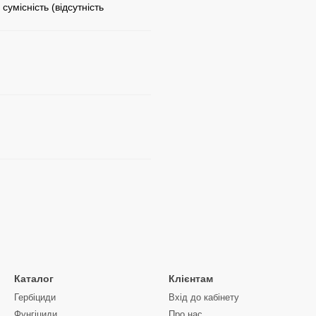
умісність (відсутність
Каталог
Клієнтам
Гербіциди
Вхід до кабінету
Фунгіциди
Про нас