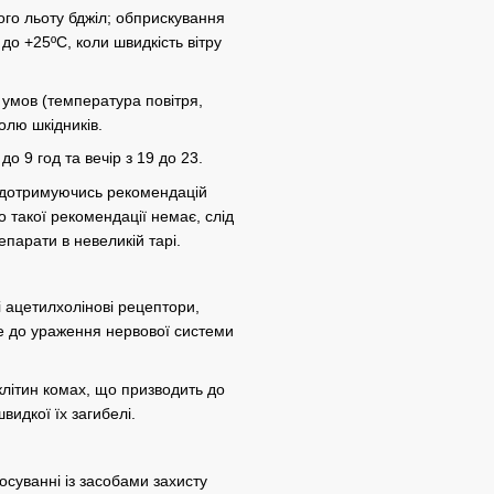
вого льоту бджіл; обприскування
о +25ºС, коли швидкість вітру
 умов (температура повітря,
олю шкідників.
 9 год та вечір з 19 до 23.
о дотримуючись рекомендацій
о такої рекомендації немає, слід
епарати в невеликій тарі.
і ацетилхолінові рецептори,
е до ураження нервової системи
клітин комах, що призводить до
идкої їх загибелі.
осуванні із засобами захисту