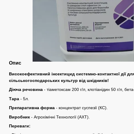
Опис
Високоефективний інсектицид системно-контактної дії дл
сільськогосподарських культур від шкідників!
Діюча речовина
-
тіаметоксам 200 г/л, клотіанідин 50 г/л, бет
Тара
- 5л.
Препаративна форма
- к
онцентрат суспезії (КС).
Виробник
- Агрохімічні Технології (АХТ).
Переваги: