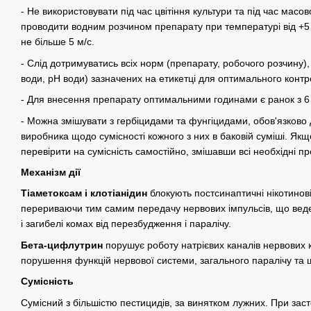
- Не використовувати під час цвітіння культури та під час масо
проводити водним розчином препарату при температурі від +5 д
не більше 5 м/с.
- Слід дотримуватись всіх норм (препарату, робочого розчину),
води, рН води) зазначених на етикетці для оптимального контр
- Для внесення препарату оптимальними годинами є ранок з 6 до
- Можна змішувати з гербіцидами та фунгіцидами, обов'язков
виробника щодо сумісності кожного з них в баковій суміші. Якщ
перевірити на сумісність самостійно, змішавши всі необхідні пр
Механізм дії
Тіаметоксам і клотіанідин
блокують постсинаптичні нікотинов
перериваючи тим самим передачу нервових імпульсів, що вед
і загибелі комах від перезбудження і паралічу.
Бета-цифлутрин
порушує роботу натрієвих каналів нервових 
порушення функцій нервової системи, загального паралічу та шв
Сумісність
Сумісний з більшістю пестицидів, за винятком лужних. При заст