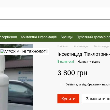
повернення
Контактна інформація
Бренди
Публічний договір(о
Головна
Інсектициди
Інсектицид
Інсектицид Тіаклотрин
В наявності
Написати відгук
3 800 грн
Увійти
для відображення накоп
%
Купити
Замовити 