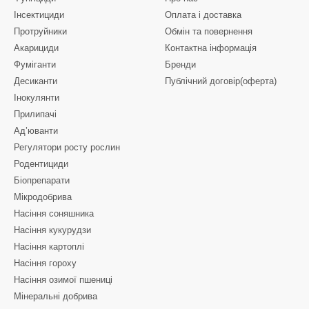
Інсектициди
Оплата і доставка
Протруйники
Обмін та повернення
Акарициди
Контактна інформація
Фуміганти
Бренди
Десиканти
Публічний договір(оферта)
Інокулянти
Прилипачі
Ад’юванти
Регулятори росту рослин
Родентициди
Біопрепарати
Мікродобрива
Насіння соняшника
Насіння кукурудзи
Насіння картоплі
Насіння гороху
Насіння озимої пшениці
Мінеральні добрива