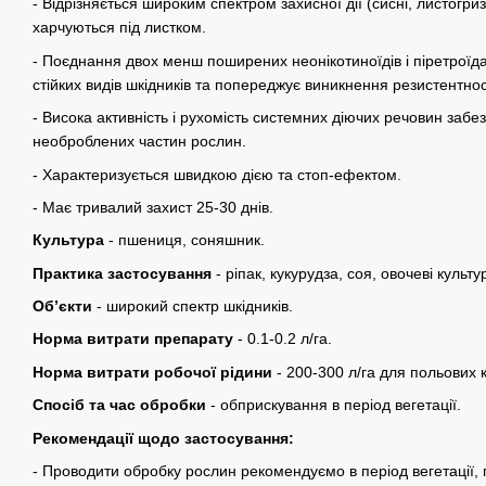
- Відрізняється широким спектром захисної дії (сисні, листогриз
харчуються під листком.
- Поєднання двох менш поширених неонікотиноїдів і піретроїд
стійких видів шкідників та попереджує виникнення резистентнос
- Висока активність і рухомість системних діючих речовин забе
необроблених частин рослин.
- Характеризується швидкою дією та стоп-ефектом.
- Має тривалий захист 25-30 днів.
Культура
- пшениця, соняшник.
Практика застосування
-
ріпак, кукурудза, соя, овочеві культу
Об’єкти
- широкий спектр шкідників.
Норма витрати препарату
- 0.1-0.2 л/га.
Норма витрати робочої рідини
- 200-300 л/га для польових к
Спосіб та час обробки
- обприскування в період вегетації.
Рекомендації щодо застосування:
- Проводити обробку рослин рекомендуємо в період вегетації, 