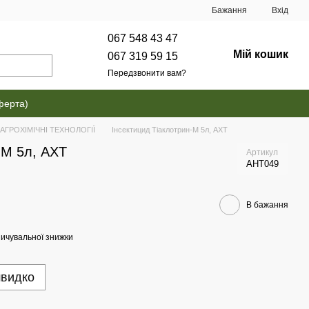
Бажання
Вхід
067 548 43 47
Мій кошик
067 319 59 15
Передзвонити вам?
ферта)
и АГРОХІМІЧНІ ТЕХНОЛОГІЇ
Інсектицид Тіаклотрин-М 5л, АХТ
-М 5л, АХТ
Артикул
AHT049
В бажання
ичувальної знижки
швидко