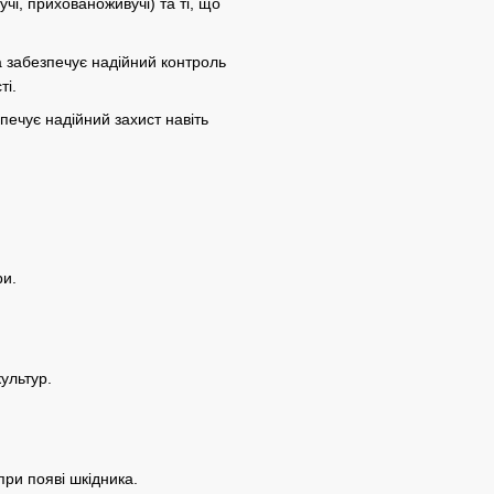
учі, прихованоживучі) та ті, що
а забезпечує надійний контроль
ті.
зпечує надійний захист навіть
ри.
ультур.
при появі шкідника.