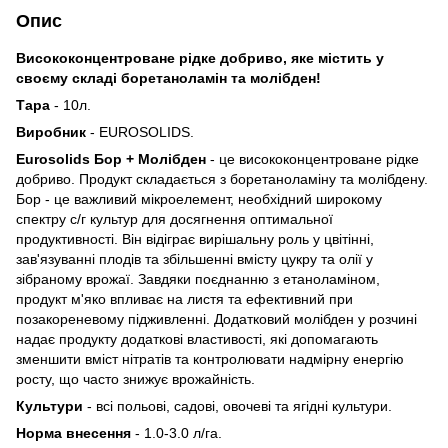
Опис
Висококонцентроване рідке добриво, яке містить у
своєму складі боретаноламін та молібден!
Тара
- 10л.
Виробник
- EUROSOLIDS.
Eurosolids Бор + Молібден
- це висококонцентроване рідке
добриво. Продукт складається з боретаноламіну та молібдену.
Бор - це важливий мікроелемент, необхідний широкому
спектру с/г культур для досягнення оптимальної
продуктивності. Він відіграє вирішальну роль у цвітінні,
зав'язуванні плодів та збільшенні вмісту цукру та олії у
зібраному врожаї. Завдяки поєднанню з етаноламіном,
продукт м'яко впливає на листя та ефективний при
позакореневому підживленні. Додатковий молібден у розчині
надає продукту додаткові властивості, які допомагають
зменшити вміст нітратів та контролювати надмірну енергію
росту, що часто знижує врожайність.
Культури
- всі польові, садові, овочеві та ягідні культури.
Норма внесення
- 1.0-3.0 л/га.