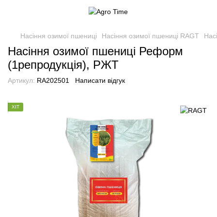
Насіння озимої пшениці
Насіння озимої пшениці RAGT
Нас
Насіння озимої пшениці Реформ
(1репродукція), РЖТ
Артикул:
RA202501
Написати відгук
ХІТ