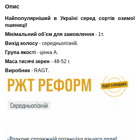
Опис
Найпопулярніший в Україні серед сортів озимої
пшениці
!
Мінімальний об’єм для замовлення
- 1т.
Вихід колосу
- середньопізній.
Група якості
- цінна А.
Маса тисячі зерен
- 48-52 г.
Виробник
-
RAGT
.