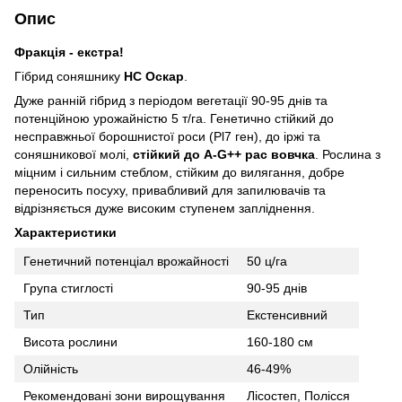
Опис
Фракція - екстра!
Гібрид соняшнику
НС Оскар
.
Дуже ранній гібрид з періодом вегетації 90-95 днів та
потенційною урожайністю 5 т/га. Генетично стійкий до
несправжньої борошнистої роси (Pl7 ген), до іржі та
соняшникової молі,
стійкий до A-G++ рас вовчка
. Рослина з
міцним і сильним стеблом, стійким до вилягання, добре
переносить посуху, привабливий для запилювачів та
відрізняється дуже високим ступенем запліднення.
Характеристики
Генетичний потенціал врожайності
50 ц/га
Група стиглості
90-95 днів
Тип
Екстенсивний
Висота рослини
160-180 см
Олійність
46-49%
Рекомендовані зони вирощування
Лісостеп, Полісся