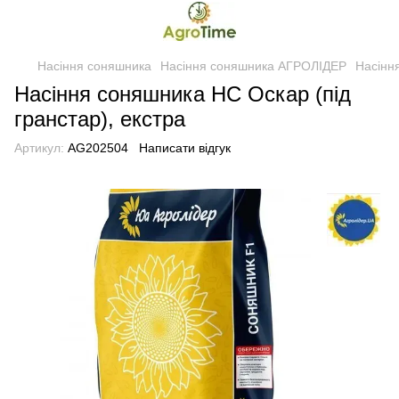
Насіння соняшника
Насіння соняшника АГРОЛІДЕР
Насіння
Насіння соняшника НС Оскар (під
гранстар), екстра
Артикул:
AG202504
Написати відгук