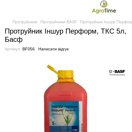
Протруйники
Протруйники BASF
Протруйник Іншур Перфор
Протруйник Іншур Перформ, ТКС 5л,
Басф
Артикул:
BF056
Написати відгук