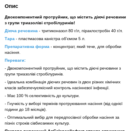
Опис
Двокомпонентний протруйник, що містить діючі речовини
з групи триазоліві стробілуринів!
Діюча речовина
- тритиконазол 80 г/л, піраклостробін 40 г/л.
Тара
- пластмасова каністра об’ємом 5 л.
Препаративна форма
- концентрат, який тече, для обробки
насіння.
Переваги:
- Двокомпонентний протруйник, що містить діючі речовини з
групи триазоліві стробілуринів.
- Ідеальна комбiнацiя дiючих речовин із двох рiзних хiмiчних
класiв забезпечуєякісний контроль насіннєвої інфекції.
- Має 100 % селективнiсть до культури.
- Гнучкiсть у виборi термiнiв протруювання насіння (вiд однiєї
години до 18 мiсяцiв).
- Оптимальний вибір для передпосівної обробки насіння за
пізніх строків сівбиозимих культур.
Яскраво виражений AgCelence®ефект сприяє отриманню