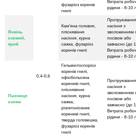
Витрата робоч
фузаріоз коренів
рідини - 8-10 л
гнилі
Протруюванн
Кам'яна головня,
насіння з
Ячмінь
пліснявіння
зволоженням 
озимий,
насіння, курна
посівом або
ярий
сажка, фузаріоз
завчасно (до 1
коренів гнилі
Витрата робоч
рідини - 8-10 л
Гельмінтоспоріоз
коренів гнилі,
0,4-0,6
офіобольозна
Протруюванн
кореневі гнилі,
насіння з
пліснявіння
зволоженням 
Пшениця
насіння, курна
посівом або
озима
сажка,
завчасно (до 1
різоктоніозние
Витрата робоч
кореневі гнилі,
рідини - 8-10 л
тверда головешка,
фузаріоз коренів
гнилі