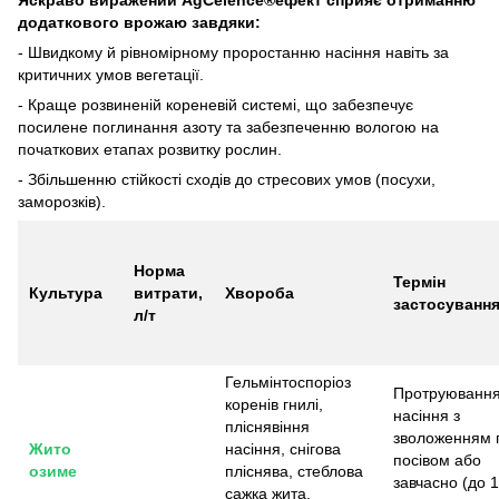
додаткового врожаю завдяки:
- Швидкому й рівномірному проростанню насіння навіть за
критичних умов вегетації.
- Краще розвиненій кореневій системі, що забезпечує
посилене поглинання азоту та забезпеченню вологою на
початкових етапах розвитку рослин.
- Збільшенню стійкості сходів до стресових умов (посухи,
заморозків).
Норма
Термін
Культура
витрати,
Хвороба
застосуванн
л/т
Гельмінтоспоріоз
Протруюванн
коренів гнилі,
насіння з
пліснявіння
зволоженням 
Жито
насіння, снігова
посівом або
озиме
пліснява, стеблова
завчасно (до 1
сажка жита,