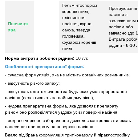
Гельмінтоспоріоз
Протруюванн
коренів гнилі,
насіння з
пліснявіння
зволоженням 
Пшениця
насіння, курна
посівом або
яра
сажка, тверда
завчасно (до 1
головешка,
Витрата робоч
фузаріоз коренів
рідини - 8-10 л
гнилі
Норма витрати робочої рідини:
10 л/т.
Особливості препаративної форми:
- сучасна формуляція, яка не містить органічних розчинників;
- відсутність різкого запаху;
- відсутність фітотоксичності за будь-яких умов проростання
насіння (селективність на найвищому рівні);
- чудова препаративна форма, яка дозволяє препарату
рівномірно розподілятися уздовж усієї поверхні насіння;
- яскраве червоне забарвлення дозволяє контролювати якість
нанесення препарату на поверхню насіння.
Вдало підібрана формуляція тритіконазолу й піраклостробіну