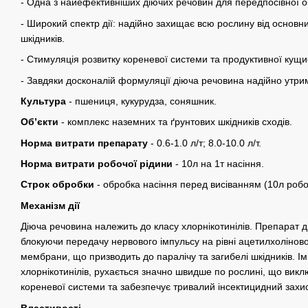
- Одна з найефективніших діючих речовин для передпосівної о
- Широкий спектр дії: надійно захищає всю рослину від основн
шкідників.
- Стимуляція розвитку кореневої системи та продуктивної кущи
- Завдяки досконалій формуляції діюча речовина надійно утрим
Культура
- пшениця, кукурудза, соняшник.
Об’єкти
- комплекс наземних та ґрунтових шкідників сходів.
Норма витрати препарату
- 0.6-1.0 л/т; 8.0-10.0 л/т.
Норма витрати робочої рідини
- 10л на 1т насіння.
Строк обробки
-
обробка насіння перед висіванням (10л робоч
Механізм дії
Діюча речовина належить до класу хлорнікотинілів. Препарат д
блокуючи передачу нервового імпульсу на рівні ацетилхолінов
мембрани, що призводить до паралічу та загибелі шкідників. Імі
хлорнікотинілів, рухається значно швидше по рослині, що викл
кореневої системи та забезпечує тривалий інсектицидний захис
Властивості