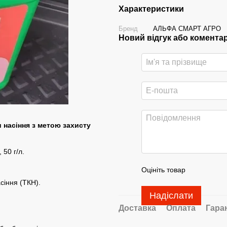
Характеристики
Бренд
АЛЬФА СМАРТ АГРО
Новий відгук або комента
 насіння з метою захисту
 50 г/л.
Оцініть товар
сіння (ТКН).
Надіслати
Доставка
Оплата
Гара