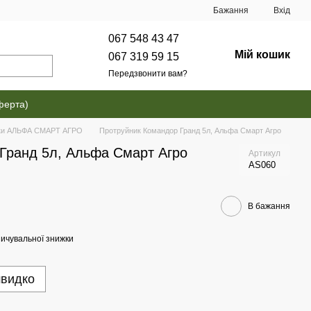
Бажання
Вхід
067 548 43 47
Мій кошик
067 319 59 15
Передзвонити вам?
ферта)
ки АЛЬФА СМАРТ АГРО
Протруйник Командор Гранд 5л, Альфа Смарт Агро
Гранд 5л, Альфа Смарт Агро
Артикул
AS060
В бажання
ичувальної знижки
швидко