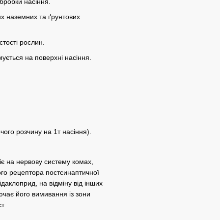
бробки насіння.
их наземних та ґрунтових
стості рослин.
ується на поверхні насіння.
ого розчину на 1т насіння).
іє на нервову систему комах,
ого рецептора постсинаптичної
даклоприд, на відміну від інших
ючає його вимивання із зони
т.