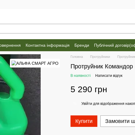
повернення
Контактна інформація
Бренди
Публічний договір(о
Головна
Протруйники
Протруйни
Протруйник Командор 
В наявності
Написати відгук
5 290 грн
Увійти
для відображення накоп
%
Купити
Замовити 