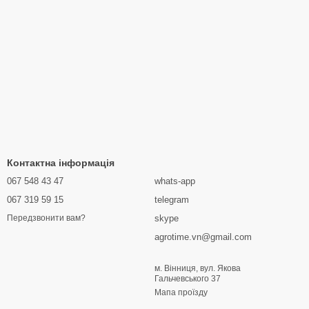
Контактна інформація
067 548 43 47
whats-app
067 319 59 15
telegram
skype
Передзвонити вам?
agrotime.vn@gmail.com
м. Вінниця, вул. Якова
Гальчевського 37
Мапа проїзду