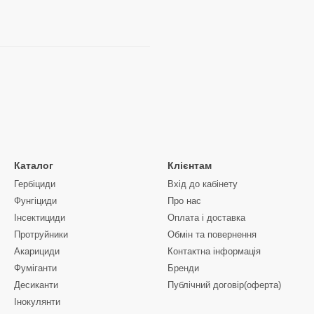
Каталог
Клієнтам
Гербіциди
Вхід до кабінету
Фунгіциди
Про нас
Інсектициди
Оплата і доставка
Протруйники
Обмін та повернення
Акарициди
Контактна інформація
Фуміганти
Бренди
Десиканти
Публічний договір(оферта)
Інокулянти