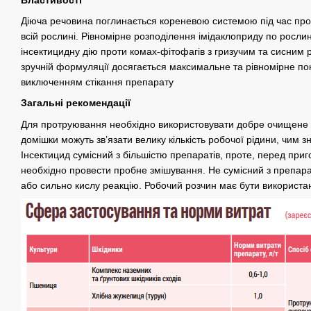
Діюча речовина поглинається кореневою системою під час пр
всій рослині. Рівномірне розподілення імідаклоприду по росли
інсектицидну дію проти комах-фітофагів з гризучим та сисним
зручній формуляції досягається максимальне та рівномірне по
виключенням стікання препарату
Загальні рекомендації
Для протруювання необхідно використовувати добре очищене н
домішки можуть зв’язати велику кількість робочої рідини, чим 
Інсектицид сумісний з більшістю препаратів, проте, перед приг
необхідно провести пробне змішування. Не сумісний з препар
або сильно кислу реакцію. Робочий розчин має бути використа