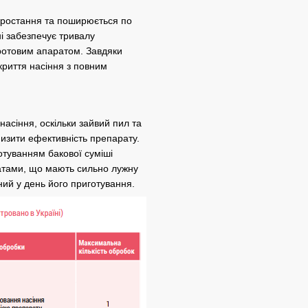
оростання та поширюється по
ні забезпечує тривалу
 ротовим апаратом. Завдяки
криття насіння з повним
асіння, оскільки зайвий пил та
знизити ефективність препарату.
отуванням бакової суміші
атами, що мають сильно лужну
ний у день його приготування.