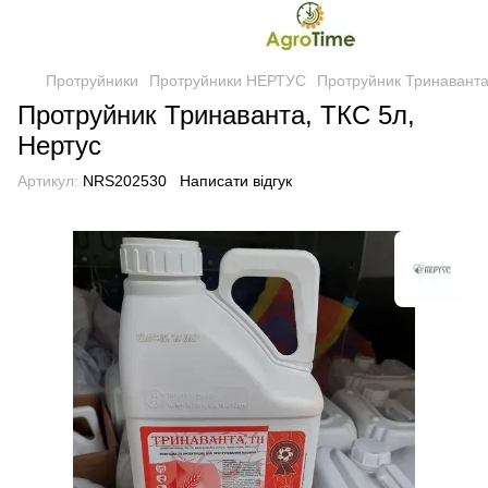
Протруйники
Протруйники НЕРТУС
Протруйник Тринаванта
Протруйник Тринаванта, ТКС 5л,
Нертус
Артикул:
NRS202530
Написати відгук