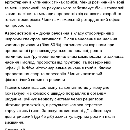
ергостерину в клітинних стінках грибів. Менш розчинний у воді
та менш рухливий, за рахунок чого забезпечує більш тривалий
захист насіння та молодих проростків від сажкових хвороб та
гельмінтоспоріозів. Чинить мінімальний ретардантний ефект
на проростки.
Азоксистробін
– діюча речовина з класу стробілуринів з
широким спектром активності. Після нанесення на насіння
частина речовини (біля 30 %) поглинається корінням при
проростанні і розповсюджується по рослині, решта
поглинається ґрунтово-поглинальним комплексом та захищає
насіння і молоді проростки від ґрунтової та поверхневої
інфекції. Інгібує мітохондріальне дихання грибів, блокує
проростання спор та апресоріїв. Чинить позитивий
фізіологічний вплив на рослини.
Тіаметоксам
має системну та контактно-шлункову дію.
Контактуючи з комахою швидко потрапляє в організм
шкідника, руйнує нервову систему через рецептори
нікотинацетилхоліна, в результаті комаха перестає
харчуватись і гине. За рахунок системної дії забезпечує
довготривалий (до 45 діб) захист культурних рослин після
висівання.
Спектр дії