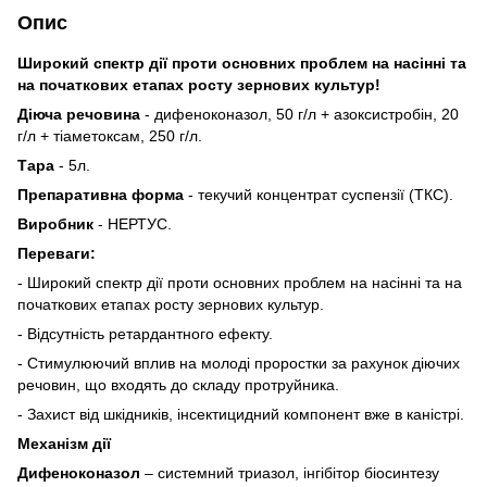
Опис
Широкий спектр дії проти основних проблем на насінні та
на початкових етапах росту зернових культур!
Діюча речовина
-
дифеноконазол, 50 г/л + азоксистробін, 20
г/л + тіаметоксам, 250 г/л.
Тара
- 5л.
Препаративна форма
- текучий концентрат суспензії (ТКС).
Виробник
- НЕРТУС.
Переваги:
- Широкий спектр дії проти основних проблем на насінні та на
початкових етапах росту зернових культур.
- Відсутність ретардантного ефекту.
- Стимулюючий вплив на молоді проростки за рахунок діючих
речовин, що входять до складу протруйника.
- Захист від шкідників, інсектицидний компонент вже в каністрі.
Механізм дії
Дифеноконазол
– системний триазол, інгібітор біосинтезу