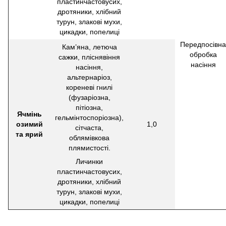
пластинчастовусих,
дротяники, хлібний
турун, злакові мухи,
цикадки, попелиці
Передпосівна
Кам’яна, летюча
обробка
сажки, пліснявіння
насіння
насіння,
альтернаріоз,
кореневі гнилі
(фузаріозна,
пітіозна,
Ячмінь
гельмінтоспоріозна),
озимий
1,0
сітчаста,
та ярий
облямівкова
плямистості.
Личинки
пластинчастовусих,
дротяники, хлібний
турун, злакові мухи,
цикадки, попелиці