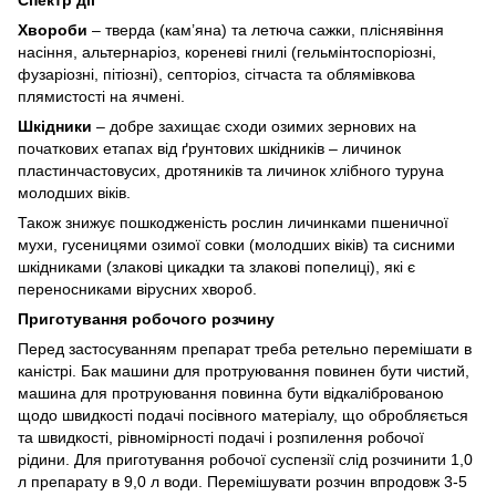
Хвороби
‒ тверда (кам’яна) та летюча сажки, пліснявіння
насіння, альтернаріоз, кореневі гнилі (гельмінтоспоріозні,
фузаріозні, пітіозні), септоріоз, сітчаста та облямівкова
плямистості на ячмені.
Шкідники
‒ добре захищає сходи озимих зернових на
початкових етапах від ґрунтових шкідників – личинок
пластинчастовусих, дротяників та личинок хлібного туруна
молодших віків.
Також знижує пошкодженість рослин личинками пшеничної
мухи, гусеницями озимої совки (молодших віків) та сисними
шкідниками (злакові цикадки та злакові попелиці), які є
переносниками вірусних хвороб.
Приготування робочого розчину
Перед застосуванням препарат треба ретельно перемішати в
каністрі. Бак машини для протруювання повинен бути чистий,
машина для протруювання повинна бути відкаліброваною
щодо швидкості подачі посівного матеріалу, що обробляється
та швидкості, рівномірності подачі і розпилення робочої
рідини. Для приготування робочої суспензії слід розчинити 1,0
л препарату в 9,0 л води. Перемішувати розчин впродовж 3-5