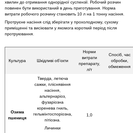
хвилин до отримання однорідної суспензії. Робочий розчин
повинен бути використаний в день приготування. Норма
витрати робочого розчину становить 10 л на 1 тонну насіння.
Протруєне насіння слід зберігати у прохолодному, сухому
приміщенні та висіювати у якомога короткий період після
протруювання.
Норми
Спосіб, час
витрати
Культура
Шкідливі об’єкти
обробки,
препарату,
обмеження
л/т
Тверда, летюча
сажки, пліснявіння
насіння,
альтернаріоз,
фузаріозна
коренева гниль,
Озима
гельмінтоспоріозна,
1,0
пшениця
пітіозна.
Личинки