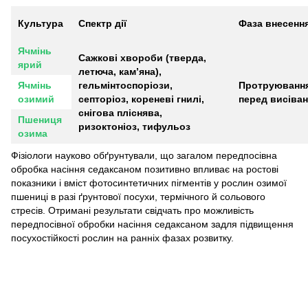
Культура
Спектр дії
Фаза внесенн
Ячмінь
Сажкові хвороби (тверда,
ярий
летюча, кам’яна),
Ячмінь
гельмінтоспоріози,
Протруювання
озимий
септоріоз, кореневі гнилі,
перед висіва
снігова пліснява,
Пшениця
ризоктоніоз, тифульоз
озима
Фізіологи науково обґрунтували, що загалом передпосівна
обробка насіння седаксаном позитивно впливає на ростові
показники і вміст фотосинтетичних пігментів у рослин озимої
пшениці в разі ґрунтової посухи, термічного й сольового
стресів. Отримані результати свідчать про можливість
передпосівної обробки насіння седаксаном задля підвищення
посухостійкості рослин на ранніх фазах розвитку.