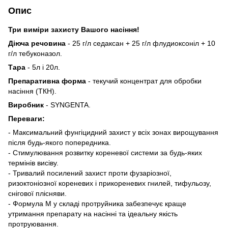
Опис
Три виміри захисту Вашого насіння!
Діюча речовина
-
25 г/л седаксан + 25 г/л флудиоксоніл + 10
г/л тебуконазол.
Тара
- 5л і 20л.
Препаративна форма
- текучий концентрат для обробки
насіння (ТКН).
Виробник
- SYNGENTA.
Переваги:
- Максимальний фунгіцидний захист у всіх зонах вирощування
після будь-якого попередника.
- Стимулювання розвитку кореневої системи за будь-яких
термінів висіву.
- Тривалий посилений захист проти фузаріозної,
ризоктоніозної кореневих і прикореневих гнилей, тифульозу,
снігової плісняви.
- Формула М у складі протруйника забезпечує краще
утримання препарату на насінні та ідеальну якість
протруювання.