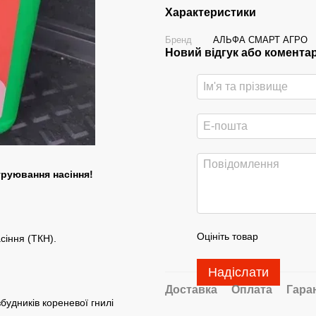
Характеристики
Бренд
АЛЬФА СМАРТ АГРО
Новий відгук або комента
руювання насіння!
Оцініть товар
сіння (ТКН).
Надіслати
Доставка
Оплата
Гара
збудників кореневої гнилі