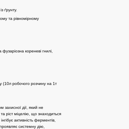
із ґрунту.
ному та рівномірному
а фузаріозна кореневі гнилі,
 (10л робочого розчину на 1т
м захисної дії, який не
 та ріст міцелію, що знаходиться
 інгібує активність ферментів,
проявляє системну дію,