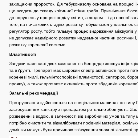
захищаючи проросток. Дія тебуконазолу основана на процесі ін
що входить до складу клітинної стінки гриба. Пригнічення біос
до порушень у процесі поділу клітин, а згодом – і до повної заг
того, на початкових стадіях розвитку тебуконазол уповільнює син
регулятор росту, тобто гальмує процес видовження міжвузлів у
не допускає надмірного розвитку надземної частини рослини і,
розвитку кореневої системи.
Властивості
Завдяки наявності двох компонентів Венцедор знищує інфекцію
та в ґрунті. Препарат має широкий спектр активності проти пато
кореневі гнилі, гельмінтоспоріозні плямистості, септоріоз, бо
прояву), а також проявляє активність проти збудників кореневої 
Загальні рекомендації
Протруювання здійснюється на спеціальних машинах по типу 
застосуванням каністру з препаратом ретельно збовтують. За
розведенні з водою, в залежності від виробничих умов та тип
потрібно очистити та відкалібрувати посівний матеріал, оскільки
домішки можуть бути причиною зв’язування значної кількості п