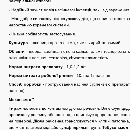
бактеріальної етіології.
- Надійний захист як від насіннєвої інфекції, так і від зараження 
- Має добре виражену рістрегулюючу дію, що сприяє інтенсив
наростанню кореневої системи.
- Низька собівартість застосування.
Культура
- пшениця яра та озима; ячмінь ярий та озимий.
Об’єкти
- тверда, кам’яна, летюча сажки, гельмінтоспоріозна т
пліснявіння насіння, септоріоз, сітчаста плямистість.
Норми витрати препарату
- 1,0-1,2 л/т.
Норма витрати робочої рідини
- 10л на 1т насіння.
Спосіб обробки
- протруювання насіння суспензією препарату
насіння).
Механізм дії
Тирам
належить до контактних діючих речовин. Він є фунгіцидо
проникає у рослину або насіння, а пригнічує проростання спор
на поверхні. Діюча речовина транслокується у клітині патогена,
що містять атоми міді або сульфгідрильні групи.
Тебуконазол