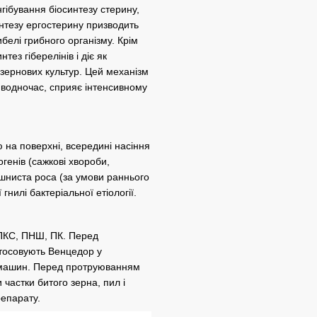
гібування біосинтезу стерину,
интезу ергостерину призводить
ибелі грибного організму. Крім
тез гіберелінів і діє як
 зернових культур. Цей механізм
 водночас, сприяє інтенсивному
 на поверхні, всередині насіння
генів (сажкові хвороби,
рошниста роса (за умови раннього
гнилі бактеріальної етіології.
ПКС, ПНШ, ПК. Перед
стосовують Венцедор у
у машин. Перед протруюванням
 частки битого зерна, пил і
репарату.