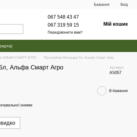
Бажання
Вхід
067 548 43 47
Мій кошик
067 319 59 15
Передзвонити вам?
ферта)
ки АЛЬФА СМАРТ АГРО
Протруйник Венцедор 5л, Альфа Смарт Агро
5л, Альфа Смарт Агро
Артикул
AS057
В бажання
ичувальної знижки
швидко