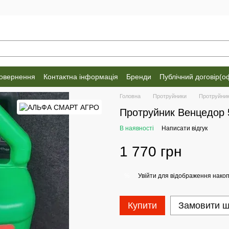
повернення
Контактна інформація
Бренди
Публічний договір(о
Головна
Протруйники
Протруйни
Протруйник Венцедор 
В наявності
Написати відгук
1 770 грн
Увійти
для відображення накоп
%
Купити
Замовити 