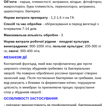
Об’єкти
- парша, плямистості, антракноз, мілдью, фітофтороз,
макроспоріоз, бура плямистість, переноспороз, антракноз,
церкоспороз, бактеріоз.
Норми витрати препарату
- 1,2-1,6 л на ГА.
Спосіб та час обробки
- обприскування в період вегетації з
інтервалом 7-14 днів.
Максимальна кількість обробок
- 3.
Норма витрати робочої рідини
-
плодові культури
,
виноградники:
800-1000 л/га;
польові культури:
200-300 л/
га;
овочі:
300-400 л/га.
МЕХАНІЗМ ДІЇ
Контактний фунгіцид, який має профілактичну дію проти
широкого спектру збудників грибкових та бактеріальних
хвороб. На поверхні обробленої рослини препарат створює
захисний шар. Після поглинання бактеріями чи грибками, іони
міді реагують з білками та ферментами клітин, порушуючи
цілісність їх мембран та припиняючи процес проростання
спор у збудників хвороб..
ОСОБЛИВОСТІ ЗАСТОСУВАННЯ
:
- препарат використовують як профілактичний, бактерицидний