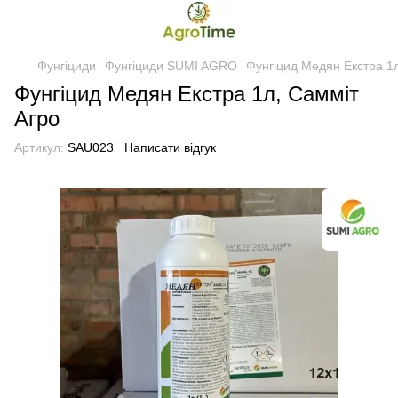
Фунгіциди
Фунгіциди SUMI AGRO
Фунгіцид Медян Екстра 1л
Фунгіцид Медян Екстра 1л, Самміт
Агро
Артикул:
SAU023
Написати відгук