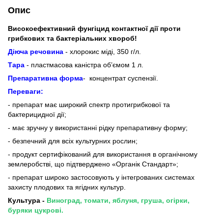
Опис
Високоефективний фунгіцид контактної дії проти
грибкових та бактеріальних хвороб!
Діюча речовина
- хлорокис міді, 350 г/л.
Тара
- пластмасова каністра об’ємом 1 л.
Препаративна форма
- концентрат суспензії.
Переваги:
- препарат має широкий спектр протигрибкової та
бактерицидної дії;
- має зручну у використанні рідку препаративну форму;
- безпечний для всіх культурних рослин;
- продукт сертифікований для використання в органічному
землеробстві, що підтверджено «Органік Стандарт»;
- препарат широко застосовують у інтегрованих системах
захисту плодових та ягідних культур.
Культура -
Виноград, томати, яблуня, груша, огірки,
буряки цукрові.