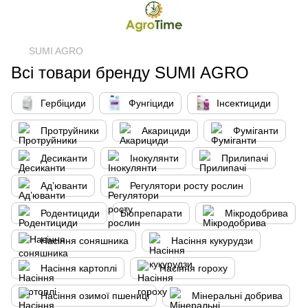
SUMI AGRO
Всі товари бренду SUMI AGRO
Гербіциди
Фунгіциди
Інсектициди
Протруйники
Акарициди
Фуміганти
Десиканти
Інокулянти
Прилипачі
Ад’юванти
Регулятори росту рослин
Родентициди
Біопрепарати
Мікродобрива
Насіння соняшника
Насіння кукурудзи
Насіння картоплі
Насіння гороху
Насіння озимої пшениці
Мінеральні добрива