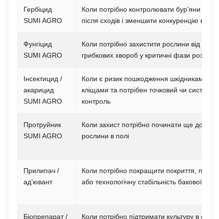
Гербіцид
Коли потрібно контролювати бур’яни до а
SUMI AGRO
після сходів і зменшити конкуренцію в пос
Фунгіцид
Коли потрібно захистити рослини від комп
SUMI AGRO
грибкових хвороб у критичні фази розвитк
Інсектицид /
Коли є ризик пошкодження шкідниками аб
акарицид
кліщами та потрібен точковий чи системн
SUMI AGRO
контроль
Протруйник
Коли захист потрібно починати ще до поя
SUMI AGRO
рослини в полі
Прилипач /
Коли потрібно покращити покриття, прил
ад’ювант
або технологічну стабільність бакової сумі
Біопрепарат /
Коли потрібно підтримати культуру в стресі