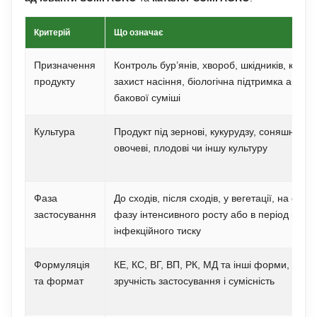
Критерій
Що означає
Призначення
Контроль бур’янів, хвороб, шкідників, кліщі
продукту
захист насіння, біологічна підтримка або п
бакової суміші
Культура
Продукт під зернові, кукурудзу, соняшник, с
овочеві, плодові чи іншу культуру
Фаза
До сходів, після сходів, у вегетації, на старт
застосування
фазу інтенсивного росту або в період висо
інфекційного тиску
Формуляція
КЕ, КС, ВГ, ВП, РК, МД та інші форми, що 
та формат
зручність застосування і сумісність