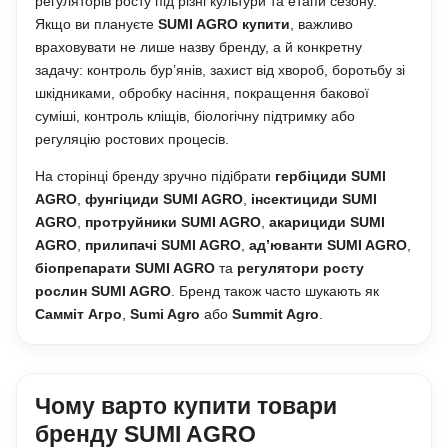
регуляторів росту під різні культури та етапи сезону.
Якщо ви плануєте
SUMI AGRO купити
, важливо
враховувати не лише назву бренду, а й конкретну
задачу: контроль бур’янів, захист від хвороб, боротьбу зі
шкідниками, обробку насіння, покращення бакової
суміші, контроль кліщів, біологічну підтримку або
регуляцію ростових процесів.
На сторінці бренду зручно підібрати
гербіциди SUMI
AGRO
,
фунгіциди SUMI AGRO
,
інсектициди SUMI
AGRO
,
протруйники SUMI AGRO
,
акарициди SUMI
AGRO
,
прилипачі SUMI AGRO
,
ад’юванти SUMI AGRO
,
біопрепарати SUMI AGRO
та
регулятори росту
рослин SUMI AGRO
. Бренд також часто шукають як
Самміт Агро
,
Sumi Agro
або
Summit Agro
.
Чому варто купити товари
бренду SUMI AGRO