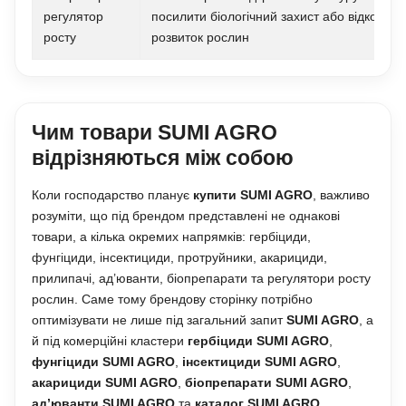
регулятор
посилити біологічний захист або відкоригу
росту
розвиток рослин
Чим товари SUMI AGRO
відрізняються між собою
Коли господарство планує
купити SUMI AGRO
, важливо
розуміти, що під брендом представлені не однакові
товари, а кілька окремих напрямків: гербіциди,
фунгіциди, інсектициди, протруйники, акарициди,
прилипачі, ад’юванти, біопрепарати та регулятори росту
рослин. Саме тому брендову сторінку потрібно
оптимізувати не лише під загальний запит
SUMI AGRO
, а
й під комерційні кластери
гербіциди SUMI AGRO
,
фунгіциди SUMI AGRO
,
інсектициди SUMI AGRO
,
акарициди SUMI AGRO
,
біопрепарати SUMI AGRO
,
ад’юванти SUMI AGRO
та
каталог SUMI AGRO
.