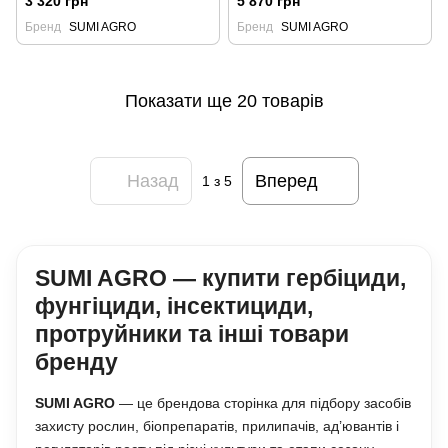
3 320 грн
5 870 грн
Бренд
SUMI AGRO
Бренд
SUMI AGRO
Показати ще 20 товарів
Назад
Вперед
1
з 5
SUMI AGRO — купити гербіциди,
фунгіциди, інсектициди,
протруйники та інші товари
бренду
SUMI AGRO
— це брендова сторінка для підбору засобів
захисту рослин, біопрепаратів, прилипачів, ад’ювантів і