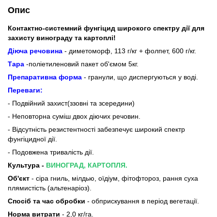
Опис
Контактно-системний фунгіцид широкого спектру дії для
захисту винограду та картоплі!
Діюча речовина
- диметоморф, 113 г/кг + фолпет, 600 г/кг.
Тара
-поліетиленовий пакет об'ємом 5кг.
Препаративна форма
- гранули, що диспергуються у воді.
Переваги:
- Подвійний захист(ззовні та зсередини)
- Неповторна суміш двох діючих речовин.
- Відсутність резистентності забезпечує широкий спектр
фунгіцидної дії.
- Подовжена тривалість дії.
Культура -
ВИНОГРАД, КАРТОПЛЯ.
Об'єкт
- сіра гниль, мілдью, оїдіум, фітофтороз, рання суха
плямистість (альтенаріоз).
Спосіб та час обробки
- обприскування в період вегетації.
Норма витрати
- 2,0 кг/га.