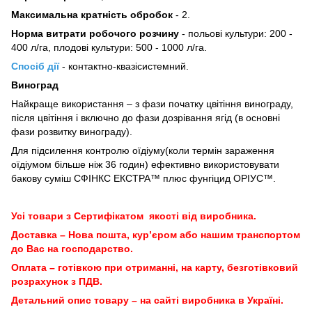
Максимальна кратність обробок
- 2.
Норма витрати робочого розчину
- польові культури: 200 -
400 л/га, плодові культури: 500 - 1000 л/га.
Спосіб дії
- контактно-квазісистемний.
Виноград
Найкраще використання – з фази початку цвітіння винограду,
після цвітіння і включно до фази дозрівання ягід (в основні
фази розвитку винограду).
Для підсилення контролю оїдіуму(коли термін зараження
оїдіумом більше ніж 36 годин) ефективно використовувати
бакову суміш СФІНКС ЕКСТРА™ плюс фунгіцид ОРІУС™.
Усі товари з Сертифікатом якості від виробника.
Доставка – Нова пошта, кур’єром або нашим транспортом
до Вас на господарство.
Оплата – готівкою при отриманні, на карту, безготівковий
розрахунок з ПДВ.
Детальний опис товару – на сайті виробника в Україні.