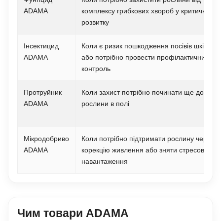
ADAMA
комплексу грибкових хвороб у критичні фа
розвитку
Інсектицид
Коли є ризик пошкодження посівів шкідник
ADAMA
або потрібно провести профілактичний
контроль
Протруйник
Коли захист потрібно починати ще до поя
ADAMA
рослини в полі
Мікродобриво
Коли потрібно підтримати рослину через
ADAMA
корекцію живлення або зняти стресове
навантаження
Чим товари ADAMA