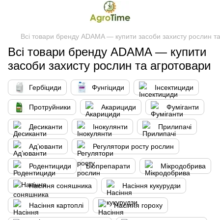
Всі товари бренду ADAMA — купити засоби захисту рослин т
Всі товари бренду ADAMA — купити
засоби захисту рослин та агротовари
Гербіциди
Фунгіциди
Інсектициди
Протруйники
Акарициди
Фуміганти
Десиканти
Інокулянти
Прилипачі
Ад’юванти
Регулятори росту рослин
Родентициди
Біопрепарати
Мікродобрива
Насіння соняшника
Насіння кукурудзи
Насіння картоплі
Насіння гороху