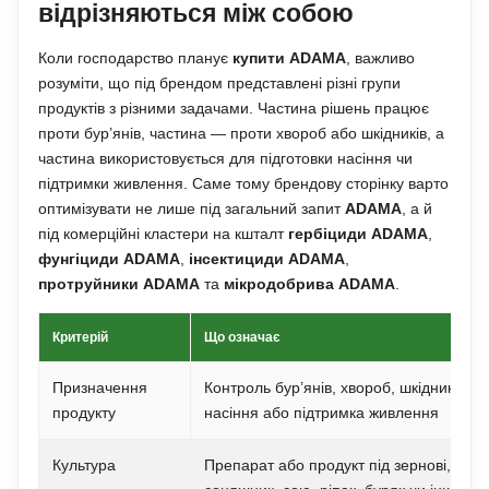
відрізняються між собою
Коли господарство планує
купити ADAMA
, важливо
розуміти, що під брендом представлені різні групи
продуктів з різними задачами. Частина рішень працює
проти бур’янів, частина — проти хвороб або шкідників, а
частина використовується для підготовки насіння чи
підтримки живлення. Саме тому брендову сторінку варто
оптимізувати не лише під загальний запит
ADAMA
, а й
під комерційні кластери на кшталт
гербіциди ADAMA
,
фунгіциди ADAMA
,
інсектициди ADAMA
,
протруйники ADAMA
та
мікродобрива ADAMA
.
Критерій
Що означає
Призначення
Контроль бур’янів, хвороб, шкідників, з
продукту
насіння або підтримка живлення
Культура
Препарат або продукт під зернові, куку