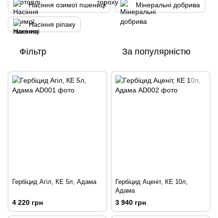
Насіння озимої пшениці
Мінеральні добрива
Насіння ріпаку
Фільтр
За популярністю
Гербіцид Агіл, КЕ 5л, Адама
Гербіцид Аценіт, КЕ 10л,
Адама
4 220 грн
3 940 грн