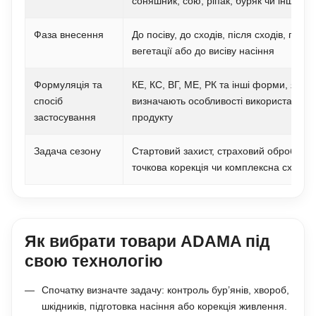
соняшник, сою, ріпак, буряк чи іншу ку
Фаза внесення
До посіву, до сходів, після сходів, під ча
вегетації або до висіву насіння
Формуляція та
КЕ, КС, ВГ, МЕ, РК та інші форми, які
спосіб
визначають особливості використання
застосування
продукту
Задача сезону
Стартовий захист, страховий обробіток,
точкова корекція чи комплексна схема
Як вибрати товари ADAMA під
свою технологію
Спочатку визначте задачу: контроль бур’янів, хвороб,
шкідників, підготовка насіння або корекція живлення.