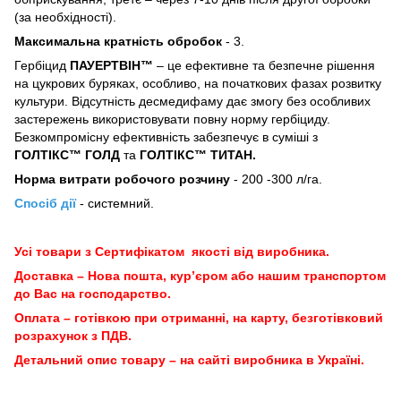
(за необхідності).
Максимальна кратність обробок
- 3.
Гербіцид
ПАУЕРТВІН™
– це ефективне та безпечне рішення
на цукрових буряках, особливо, на початкових фазах розвитку
культури. Відсутність десмедифаму дає змогу без особливих
застережень використовувати повну норму гербіциду.
Безкомпромісну ефективність забезпечує в суміші з
ГОЛТІКС™ ГОЛД
та
ГОЛТІКС™ ТИТАН.
Норма витрати робочого розчину
- 200 -300 л/га.
Спосіб дії
- системний.
Усі товари з Сертифікатом якості від виробника.
Доставка – Нова пошта, кур’єром або нашим транспортом
до Вас на господарство.
Оплата – готівкою при отриманні, на карту, безготівковий
розрахунок з ПДВ.
Детальний опис товару – на сайті виробника в Україні.