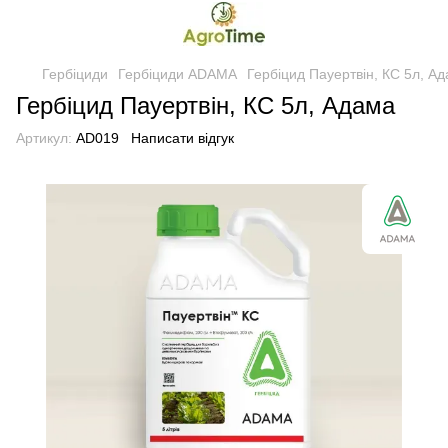
Гербіциди
Гербіциди ADAMA
Гербіцид Пауертвін, КС 5л, А
Гербіцид Пауертвін, КС 5л, Адама
Артикул:
AD019
Написати відгук