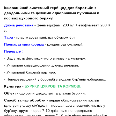
Інноваційний системний гербіцид для боротьби з
дводольними та деякими однорічними бур’янами в
посівах цукрового буряку!
Діюча речовина
- фенмедифам, 200 г/л + етофумезат, 200 г/
л.
Тара
- пластмасова каністра об’ємом 5 л.
Препаративна форма
- концентрат суспензії.
Переваги:
- Відсутність фітотоксичного впливу на культуру.
- Унікальне співвідношення діючих речовин.
- Унікальний баковий партнер.
- Неперевершений у боротьбі з видами бур’янів лободових.
Культура -
БУРЯКИ ЦУКРОВІ ТА КОРМОВІ.
Об’єкт
- однорічні дводольні та злакові бур'яни.
Спосіб та час обробки
- перше обприскування посівів
культури у фазу сім'ядолі – перша пара справжніх листків у
бур’яну; друге - через 7-10 днів після попереднього
обприскування; третє – через 7-10 днів після другої обробки